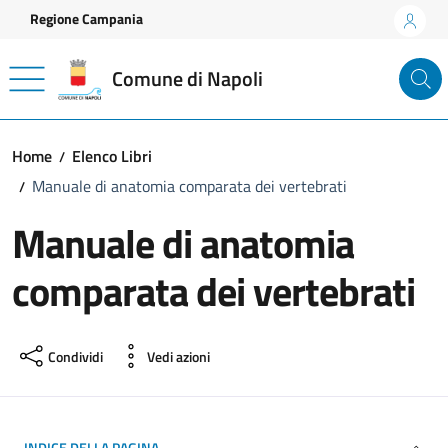
Vai ai contenuti
Vai al footer
Regione Campania
Comune di Napoli
Home
Elenco Libri
Manuale di anatomia comparata dei vertebrati
Manuale di anatomia
comparata dei vertebrati
Condividi
Vedi azioni
INDICE DELLA PAGINA