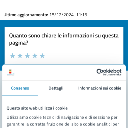
Ultimo aggiornamento:
18/12/2024, 11:15
Quanto sono chiare le informazioni su questa
pagina?
Valuta la chiarezza delle informazioni (da 1 a 5 stelle)
Seleziona il numero di stelle per valutare la chiarezza delle i
Valuta 1 stelle su 5
Valuta 2 stelle su 5
Valuta 3 stelle su 5
Valuta 4 stelle su 5
Valuta 5 stelle su 5
Consenso
Dettagli
Informazioni sui cookie
Contatta il comune
Leggi le domande frequenti
Questo sito web utilizza i cookie
Utilizziamo cookie tecnici di navigazione e di sessione per
Richiedi assistenza
garantire la corretta fruizione del sito e cookie analitici per