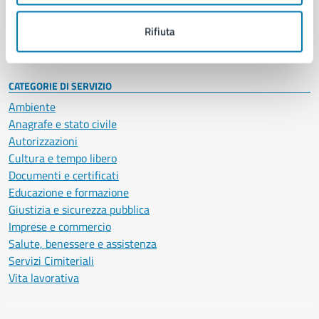
Personale amministrativo
Documenti e dati
Rifiuta
Intranet, posta aziendale e protocollo
CATEGORIE DI SERVIZIO
Ambiente
Anagrafe e stato civile
Autorizzazioni
Cultura e tempo libero
Documenti e certificati
Educazione e formazione
Giustizia e sicurezza pubblica
Imprese e commercio
Salute, benessere e assistenza
Servizi Cimiteriali
Vita lavorativa