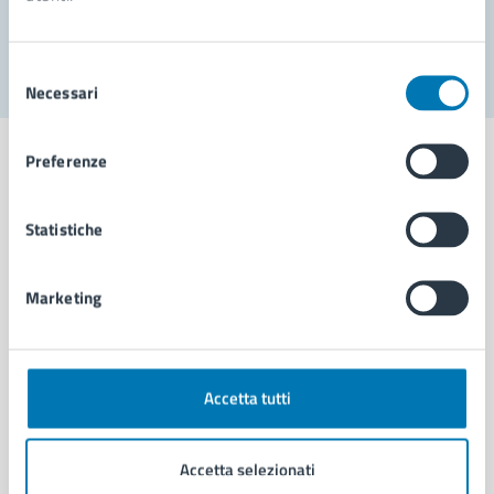
Segnala disservizio
Selezione
Necessari
del
consenso
Preferenze
Statistiche
Comune di Napoli
Marketing
AMMINISTRAZIONE
Aree amministrative
Organi di governo
Municipalità
Accetta tutti
Uffici
Enti e fondazioni
Accetta selezionati
Politici