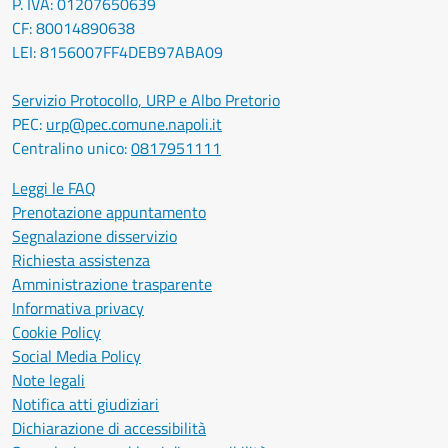
P. IVA: 01207650639
CF: 80014890638
LEI: 8156007FF4DEB97ABA09
Servizio Protocollo, URP e Albo Pretorio
PEC:
urp@pec.comune.napoli.it
Centralino unico:
0817951111
Leggi le FAQ
Prenotazione appuntamento
Segnalazione disservizio
Richiesta assistenza
Amministrazione trasparente
Informativa privacy
Cookie Policy
Social Media Policy
Note legali
Notifica atti giudiziari
Dichiarazione di accessibilità