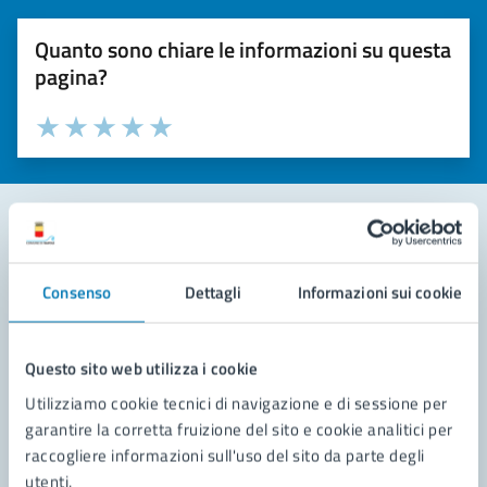
Quanto sono chiare le informazioni su questa
pagina?
Valuta la chiarezza delle informazioni (da 1 a 5 stelle)
Seleziona il numero di stelle per valutare la chiarezza delle i
Valuta 1 stelle su 5
Valuta 2 stelle su 5
Valuta 3 stelle su 5
Valuta 4 stelle su 5
Valuta 5 stelle su 5
Contatta il comune
Consenso
Dettagli
Informazioni sui cookie
Leggi le domande frequenti
Richiedi assistenza
Questo sito web utilizza i cookie
Utilizziamo cookie tecnici di navigazione e di sessione per
Prenota appuntamento
garantire la corretta fruizione del sito e cookie analitici per
raccogliere informazioni sull'uso del sito da parte degli
Problemi in città
utenti.