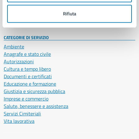
Personale amministrativo
Documenti e dati
Rifiuta
Intranet, posta aziendale e protocollo
CATEGORIE DI SERVIZIO
Ambiente
Anagrafe e stato civile
Autorizzazioni
Cultura e tempo libero
Documenti e certificati
Educazione e formazione
Giustizia e sicurezza pubblica
Imprese e commercio
Salute, benessere e assistenza
Servizi Cimiteriali
Vita lavorativa