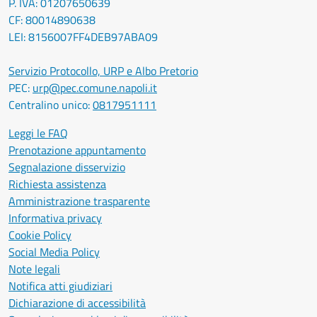
P. IVA: 01207650639
CF: 80014890638
LEI: 8156007FF4DEB97ABA09
Servizio Protocollo, URP e Albo Pretorio
PEC:
urp@pec.comune.napoli.it
Centralino unico:
0817951111
Leggi le FAQ
Prenotazione appuntamento
Segnalazione disservizio
Richiesta assistenza
Amministrazione trasparente
Informativa privacy
Cookie Policy
Social Media Policy
Note legali
Notifica atti giudiziari
Dichiarazione di accessibilità