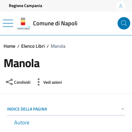
Vai ai contenuti
Vai al footer
Regione Campania
Comune di Napoli
Home
Elenco Libri
Manola
Manola
Condividi
Vedi azioni
INDICE DELLA PAGINA
Autore