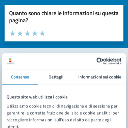
Quanto sono chiare le informazioni su questa
pagina?
Valuta la chiarezza delle informazioni (da 1 a 5 stelle)
Seleziona il numero di stelle per valutare la chiarezza delle i
Valuta 1 stelle su 5
Valuta 2 stelle su 5
Valuta 3 stelle su 5
Valuta 4 stelle su 5
Valuta 5 stelle su 5
Contatta il comune
Consenso
Dettagli
Informazioni sui cookie
Leggi le domande frequenti
Richiedi assistenza
Questo sito web utilizza i cookie
Utilizziamo cookie tecnici di navigazione e di sessione per
Prenota appuntamento
garantire la corretta fruizione del sito e cookie analitici per
raccogliere informazioni sull'uso del sito da parte degli
Problemi in città
utenti.