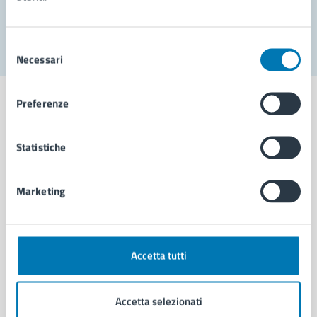
Segnala disservizio
Selezione
Necessari
del
consenso
Preferenze
Statistiche
Comune di Napoli
Marketing
AMMINISTRAZIONE
Aree amministrative
Organi di governo
Municipalità
Accetta tutti
Uffici
Enti e fondazioni
Accetta selezionati
Politici