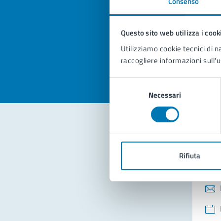
Consenso
Quan
pagi
Questo sito web utilizza i cook
Valuta la
Selezi
Utilizziamo cookie tecnici di n
Valuta 
Val
raccogliere informazioni sull'u
Selezione
Necessari
del
consenso
Con
Rifiuta