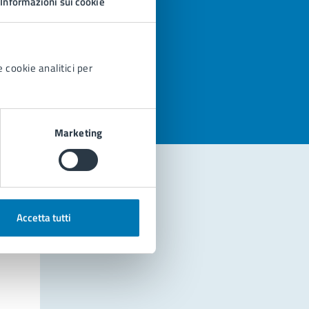
Informazioni sui cookie
azioni
 cookie analitici per
Marketing
Accetta tutti