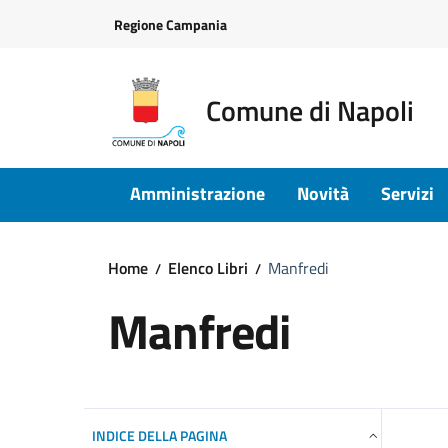
Vai ai contenuti
Vai al footer
Regione Campania
Comune di Napoli
Amministrazione
Novità
Servizi
Home
Elenco Libri
Manfredi
Manfredi
INDICE DELLA PAGINA