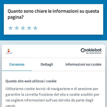
Quanto sono chiare le informazioni su questa
pagina?
Valuta la chiarezza delle informazioni (da 1 a 5 stelle)
Seleziona il numero di stelle per valutare la chiarezza delle i
Valuta 1 stelle su 5
Valuta 2 stelle su 5
Valuta 3 stelle su 5
Valuta 4 stelle su 5
Valuta 5 stelle su 5
Contatta il comune
Consenso
Dettagli
Informazioni sui cookie
Leggi le domande frequenti
Richiedi assistenza
Questo sito web utilizza i cookie
Utilizziamo cookie tecnici di navigazione e di sessione per
Prenota appuntamento
garantire la corretta fruizione del sito e cookie analitici per
raccogliere informazioni sull'uso del sito da parte degli
Problemi in città
utenti.