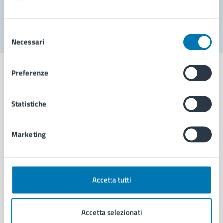
Segnala disservizio
Selezione
Necessari
del
consenso
Preferenze
Statistiche
Comune di Napoli
Marketing
AMMINISTRAZIONE
Aree amministrative
Organi di governo
Municipalità
Accetta tutti
Uffici
Enti e fondazioni
Accetta selezionati
Politici