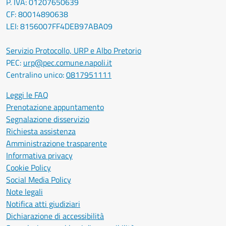
P. IVA: 01207650639
CF: 80014890638
LEI: 8156007FF4DEB97ABA09
Servizio Protocollo, URP e Albo Pretorio
PEC:
urp@pec.comune.napoli.it
Centralino unico:
0817951111
Leggi le FAQ
Prenotazione appuntamento
Segnalazione disservizio
Richiesta assistenza
Amministrazione trasparente
Informativa privacy
Cookie Policy
Social Media Policy
Note legali
Notifica atti giudiziari
Dichiarazione di accessibilità