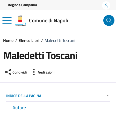
Vai ai contenuti
Vai al footer
Regione Campania
Comune di Napoli
Home
Elenco Libri
Maledetti Toscani
Maledetti Toscani
Condividi
Vedi azioni
INDICE DELLA PAGINA
Autore