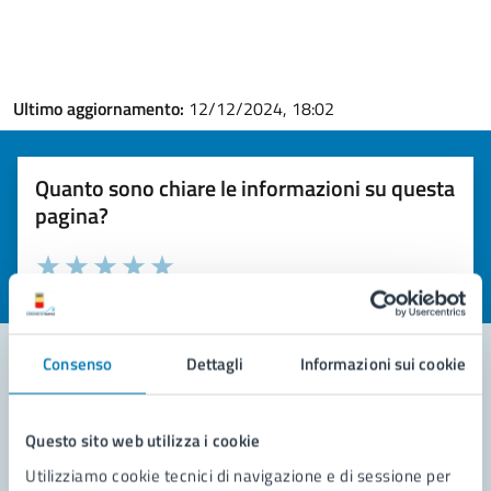
Ultimo aggiornamento:
12/12/2024, 18:02
Quanto sono chiare le informazioni su questa
pagina?
Valuta la chiarezza delle informazioni (da 1 a 5 stelle)
Seleziona il numero di stelle per valutare la chiarezza delle i
Valuta 1 stelle su 5
Valuta 2 stelle su 5
Valuta 3 stelle su 5
Valuta 4 stelle su 5
Valuta 5 stelle su 5
Consenso
Dettagli
Informazioni sui cookie
Contatta il comune
Questo sito web utilizza i cookie
Leggi le domande frequenti
Utilizziamo cookie tecnici di navigazione e di sessione per