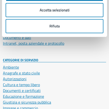
Organi di governo
Municipalità
Accetta selezionati
Uffici
Enti e fondazioni
Politici
Rifiuta
Personale amministrativo
Documenti e dati
Intranet, posta aziendale e protocollo
CATEGORIE DI SERVIZIO
Ambiente
Anagrafe e stato civile
Autorizzazioni
Cultura e tempo libero
Documenti e certificati
Educazione e formazione
Giustizia e sicurezza pubblica
Imprese e commercio