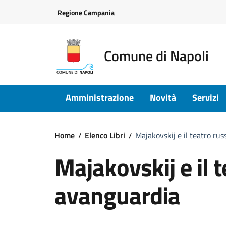
Vai ai contenuti
Vai al footer
Regione Campania
Comune di Napoli
Amministrazione
Novità
Servizi
Home
Elenco Libri
Majakovskij e il teatro ru
Majakovskij e il t
avanguardia