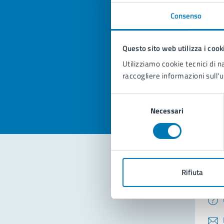
Consenso
Quan
Questo sito web utilizza i cook
pagi
Utilizziamo cookie tecnici di n
Valuta la
Selezi
raccogliere informazioni sull'u
Valuta 
Val
Selezione
Necessari
del
consenso
Rifiuta
Con