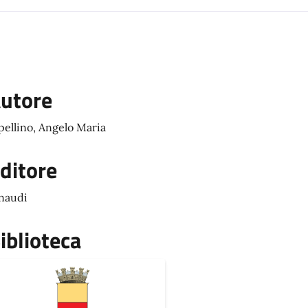
utore
pellino, Angelo Maria
ditore
naudi
iblioteca