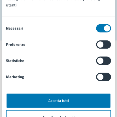
utenti.
Problemi in città
Segnala disservizio
Selezione
Necessari
del
consenso
Preferenze
Statistiche
Comune di Napoli
Marketing
AMMINISTRAZIONE
Aree amministrative
Organi di governo
Accetta tutti
Municipalità
Uffici