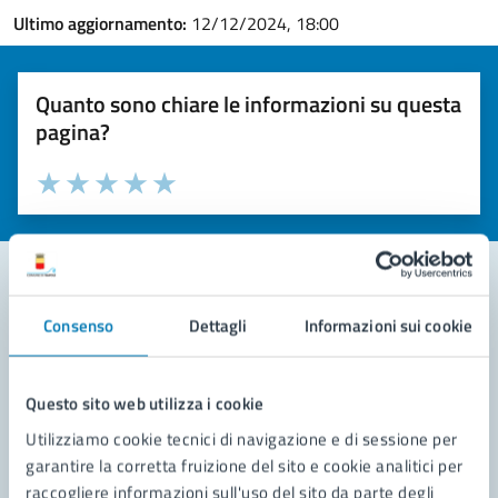
Ultimo aggiornamento:
12/12/2024, 18:00
Quanto sono chiare le informazioni su questa
pagina?
Valuta la chiarezza delle informazioni (da 1 a 5 stelle)
Seleziona il numero di stelle per valutare la chiarezza delle i
Valuta 1 stelle su 5
Valuta 2 stelle su 5
Valuta 3 stelle su 5
Valuta 4 stelle su 5
Valuta 5 stelle su 5
Consenso
Dettagli
Informazioni sui cookie
Contatta il comune
Leggi le domande frequenti
Questo sito web utilizza i cookie
Richiedi assistenza
Utilizziamo cookie tecnici di navigazione e di sessione per
garantire la corretta fruizione del sito e cookie analitici per
Prenota appuntamento
raccogliere informazioni sull'uso del sito da parte degli