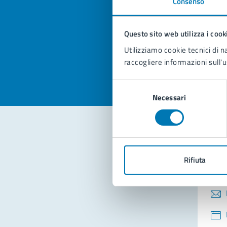
Consenso
Quan
pagi
Questo sito web utilizza i cook
Valuta la
Selezi
Utilizziamo cookie tecnici di n
Valuta 
Val
raccogliere informazioni sull'u
Selezione
Necessari
del
consenso
Con
Rifiuta