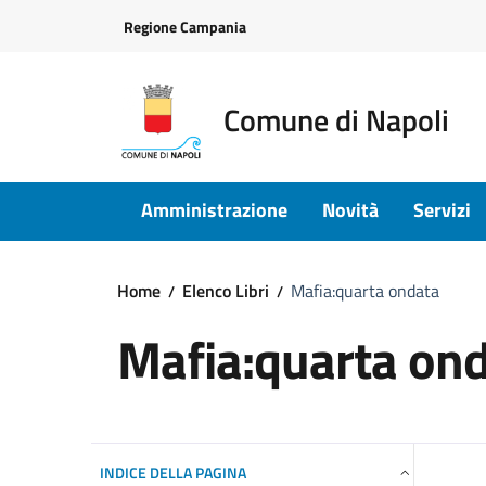
Vai ai contenuti
Vai al footer
Regione Campania
Comune di Napoli
Amministrazione
Novità
Servizi
Home
Elenco Libri
Mafia:quarta ondata
Mafia:quarta on
INDICE DELLA PAGINA