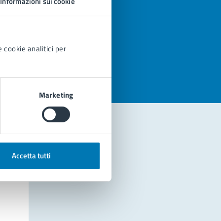
Informazioni sui cookie
azioni
 cookie analitici per
Marketing
Accetta tutti