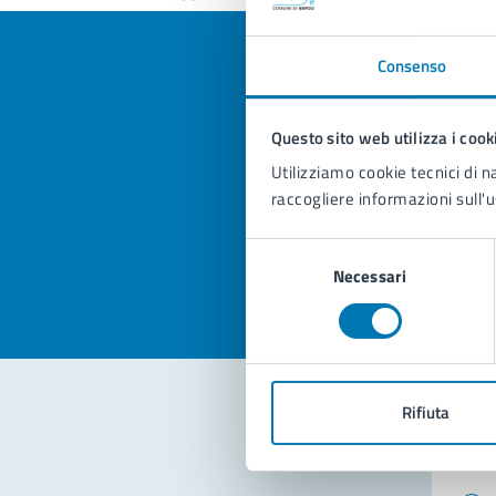
Consenso
Quan
Questo sito web utilizza i cook
pagi
Utilizziamo cookie tecnici di n
raccogliere informazioni sull'u
Valuta la
Selezi
Selezione
Valuta 
Val
Necessari
del
consenso
Rifiuta
Con