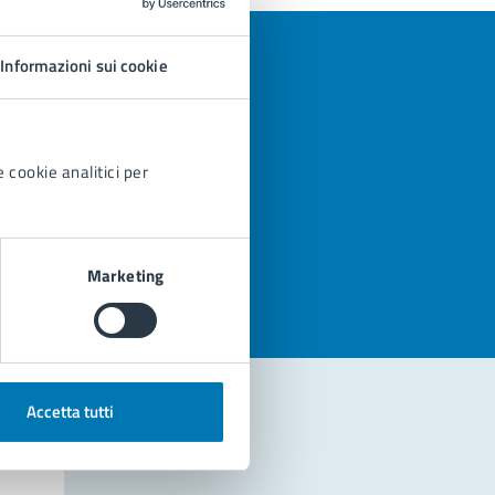
Informazioni sui cookie
 cookie analitici per
azioni
Marketing
Accetta tutti