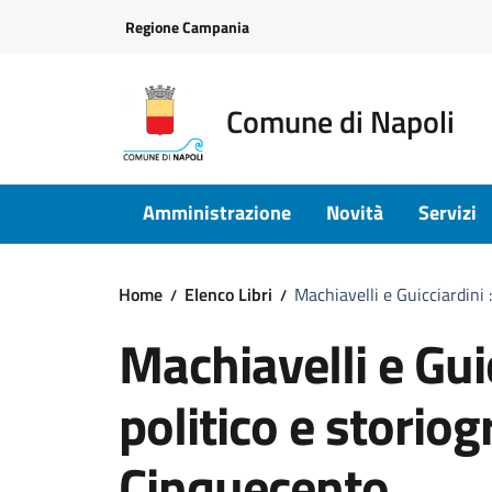
Vai ai contenuti
Vai al footer
Regione Campania
Comune di Napoli
Amministrazione
Novità
Servizi
Home
Elenco Libri
Machiavelli e Guicciardini 
Machiavelli e Gui
politico e storiog
Cinquecento