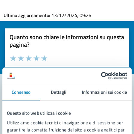
Ultimo aggiornamento:
13/12/2024, 09:26
Quanto sono chiare le informazioni su questa
pagina?
Valuta la chiarezza delle informazioni (da 1 a 5 stelle)
Seleziona il numero di stelle per valutare la chiarezza delle i
Valuta 1 stelle su 5
Valuta 2 stelle su 5
Valuta 3 stelle su 5
Valuta 4 stelle su 5
Valuta 5 stelle su 5
Consenso
Dettagli
Informazioni sui cookie
Contatta il comune
Leggi le domande frequenti
Questo sito web utilizza i cookie
Utilizziamo cookie tecnici di navigazione e di sessione per
Richiedi assistenza
garantire la corretta fruizione del sito e cookie analitici per