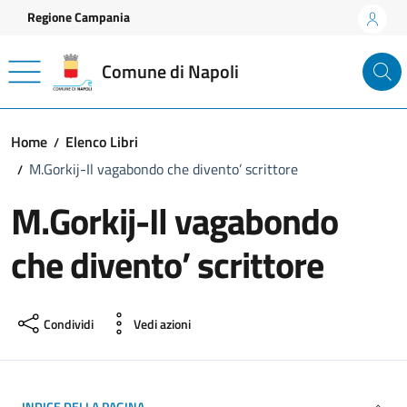
Vai ai contenuti
Vai al footer
Regione Campania
Comune di Napoli
Home
Elenco Libri
M.Gorkij-Il vagabondo che divento’ scrittore
M.Gorkij-Il vagabondo
che divento’ scrittore
Condividi
Vedi azioni
INDICE DELLA PAGINA