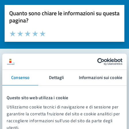
Quanto sono chiare le informazioni su questa
pagina?
Valuta la chiarezza delle informazioni (da 1 a 5 stelle)
Seleziona il numero di stelle per valutare la chiarezza delle i
Valuta 1 stelle su 5
Valuta 2 stelle su 5
Valuta 3 stelle su 5
Valuta 4 stelle su 5
Valuta 5 stelle su 5
Contatta il comune
Consenso
Dettagli
Informazioni sui cookie
Leggi le domande frequenti
Richiedi assistenza
Questo sito web utilizza i cookie
Utilizziamo cookie tecnici di navigazione e di sessione per
Prenota appuntamento
garantire la corretta fruizione del sito e cookie analitici per
raccogliere informazioni sull'uso del sito da parte degli
Problemi in città
utenti.