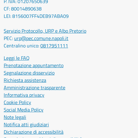
P. IVA: 01207650639
CF: 80014890638
LEI: 8156007FF4DEB97ABA09
Servizio Protocollo, URP e Albo Pretorio
PEC:
urp@pec.comune.napoli.it
Centralino unico:
0817951111
Leggi le FAQ
Prenotazione appuntamento
Segnalazione disservizio
Richiesta assistenza
Amministrazione trasparente
Informativa privacy
Cookie Policy
Social Media Policy
Note legali
Notifica atti giudiziari
Dichiarazione di accessibilità