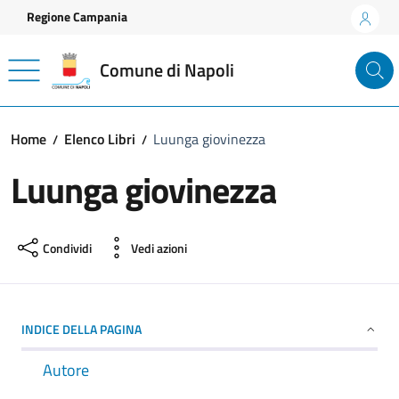
Vai ai contenuti
Vai al footer
Regione Campania
Comune di Napoli
Home
Elenco Libri
Luunga giovinezza
Luunga giovinezza
Condividi
Vedi azioni
INDICE DELLA PAGINA
Autore