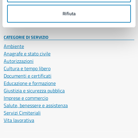
Personale amministrativo
Documenti e dati
Rifiuta
Intranet, posta aziendale e protocollo
CATEGORIE DI SERVIZIO
Ambiente
Anagrafe e stato civile
Autorizzazioni
Cultura e tempo libero
Documenti e certificati
Educazione e formazione
Giustizia e sicurezza pubblica
Imprese e commercio
Salute, benessere e assistenza
Servizi Cimiteriali
Vita lavorativa