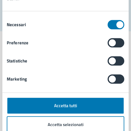
Segnala disservizio
Selezione
Necessari
del
consenso
Preferenze
Statistiche
Comune di Napoli
Marketing
AMMINISTRAZIONE
Aree amministrative
Organi di governo
Municipalità
Accetta tutti
Uffici
Enti e fondazioni
Accetta selezionati
Politici