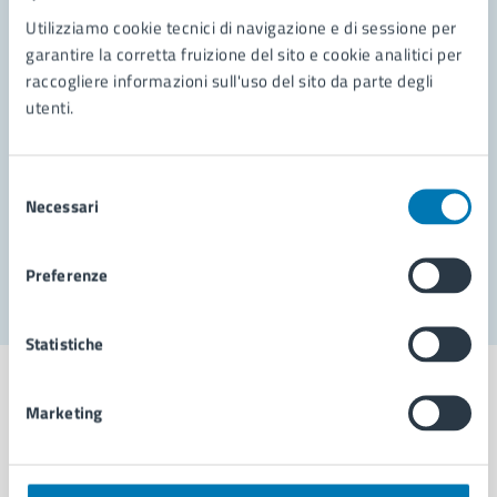
Contatta il comune
Utilizziamo cookie tecnici di navigazione e di sessione per
garantire la corretta fruizione del sito e cookie analitici per
Leggi le domande frequenti
raccogliere informazioni sull'uso del sito da parte degli
Richiedi assistenza
utenti.
Prenota appuntamento
Selezione
Problemi in città
Necessari
del
consenso
Segnala disservizio
Preferenze
Statistiche
Marketing
Comune di Napoli