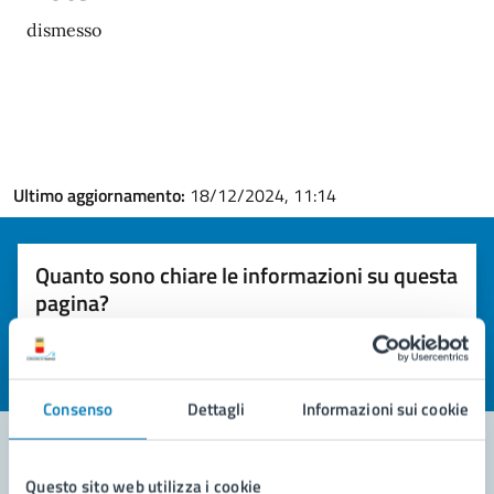
dismesso
Ultimo aggiornamento:
18/12/2024, 11:14
Quanto sono chiare le informazioni su questa
pagina?
Valuta la chiarezza delle informazioni (da 1 a 5 stelle)
Seleziona il numero di stelle per valutare la chiarezza delle i
Valuta 1 stelle su 5
Valuta 2 stelle su 5
Valuta 3 stelle su 5
Valuta 4 stelle su 5
Valuta 5 stelle su 5
Consenso
Dettagli
Informazioni sui cookie
Questo sito web utilizza i cookie