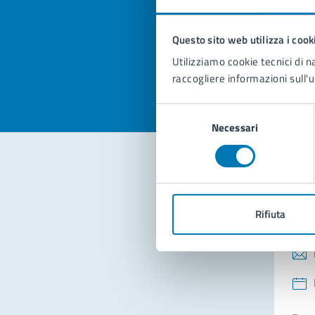
pagi
Questo sito web utilizza i cook
Valuta la
Selezi
Utilizziamo cookie tecnici di n
Valuta 
Val
raccogliere informazioni sull'u
Selezione
Necessari
del
consenso
Con
Rifiuta