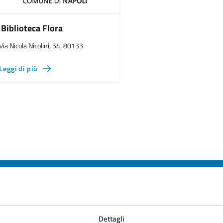
Biblioteca Flora
Via Nicola Nicolini, 54, 80133
Leggi di più
to sono chiare le informazioni su questa
Dettagli