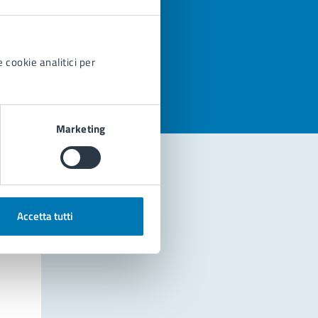
azioni
 cookie analitici per
Marketing
Accetta tutti