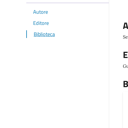
Autore
A
Editore
Biblioteca
Se
E
Gu
B