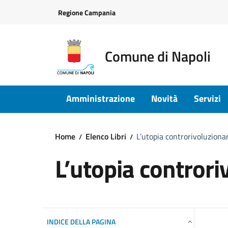
Vai ai contenuti
Vai al footer
Regione Campania
Comune di Napoli
Amministrazione
Novità
Servizi
Home
Elenco Libri
L’utopia controrivoluziona
L’utopia controri
INDICE DELLA PAGINA