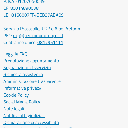
P. IVA: 01207650639
CF: 80014890638
LEI: 8156007FF4DEB97ABA09
Servizio Protocollo, URP e Albo Pretorio
PEC:
urp@pec.comune.napoli.it
Centralino unico:
0817951111
Leggi le FAQ
Prenotazione appuntamento
Segnalazione disservizio
Richiesta assistenza
Amministrazione trasparente
Informativa privacy
Cookie Policy
Social Media Policy
Note legali
Notifica atti giudiziari
Dichiarazione di accessibilità