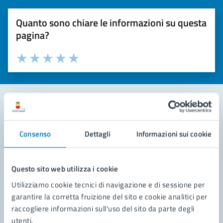
Quanto sono chiare le informazioni su questa
pagina?
Valuta la chiarezza delle informazioni (da 1 a 5 stelle)
Seleziona il numero di stelle per valutare la chiarezza delle i
Valuta 1 stelle su 5
Valuta 2 stelle su 5
Valuta 3 stelle su 5
Valuta 4 stelle su 5
Valuta 5 stelle su 5
Contatta il comune
Consenso
Dettagli
Informazioni sui cookie
Leggi le domande frequenti
Richiedi assistenza
Questo sito web utilizza i cookie
Utilizziamo cookie tecnici di navigazione e di sessione per
Prenota appuntamento
garantire la corretta fruizione del sito e cookie analitici per
raccogliere informazioni sull'uso del sito da parte degli
Problemi in città
utenti.