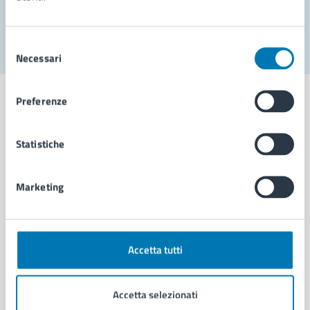
Segnala disservizio
Selezione
Necessari
del
consenso
Preferenze
Statistiche
Comune di Napoli
Marketing
AMMINISTRAZIONE
Aree amministrative
Organi di governo
Municipalità
Accetta tutti
Uffici
Enti e fondazioni
Accetta selezionati
Politici