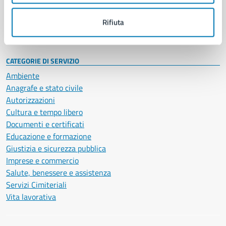
Personale amministrativo
Documenti e dati
Rifiuta
Intranet, posta aziendale e protocollo
CATEGORIE DI SERVIZIO
Ambiente
Anagrafe e stato civile
Autorizzazioni
Cultura e tempo libero
Documenti e certificati
Educazione e formazione
Giustizia e sicurezza pubblica
Imprese e commercio
Salute, benessere e assistenza
Servizi Cimiteriali
Vita lavorativa