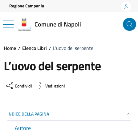
Vai ai contenuti
Vai al footer
Regione Campania
Comune di Napoli
Home
Elenco Libri
L’uovo del serpente
L’uovo del serpente
Condividi
Vedi azioni
INDICE DELLA PAGINA
Autore