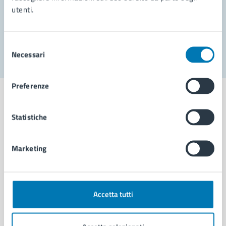
utenti.
Problemi in città
Segnala disservizio
Selezione
Necessari
del
consenso
Preferenze
Statistiche
Comune di Napoli
Marketing
AMMINISTRAZIONE
Aree amministrative
Organi di governo
Accetta tutti
Municipalità
Uffici