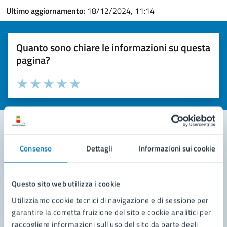
Ultimo aggiornamento:
18/12/2024, 11:14
Quanto sono chiare le informazioni su questa
pagina?
Valuta la chiarezza delle informazioni (da 1 a 5 stelle)
Seleziona il numero di stelle per valutare la chiarezza delle i
Valuta 1 stelle su 5
Valuta 2 stelle su 5
Valuta 3 stelle su 5
Valuta 4 stelle su 5
Valuta 5 stelle su 5
Consenso
Dettagli
Informazioni sui cookie
Contatta il comune
Leggi le domande frequenti
Questo sito web utilizza i cookie
Richiedi assistenza
Utilizziamo cookie tecnici di navigazione e di sessione per
garantire la corretta fruizione del sito e cookie analitici per
Prenota appuntamento
raccogliere informazioni sull'uso del sito da parte degli