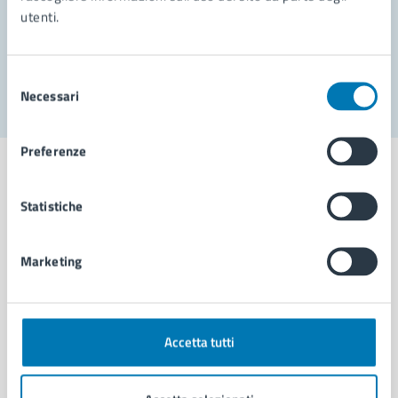
utenti.
Problemi in città
Segnala disservizio
Selezione
Necessari
del
consenso
Preferenze
Statistiche
Comune di Napoli
Marketing
AMMINISTRAZIONE
Aree amministrative
Organi di governo
Accetta tutti
Municipalità
Uffici