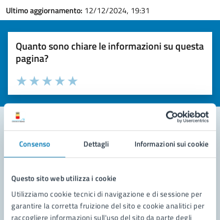
Ultimo aggiornamento:
12/12/2024, 19:31
Quanto sono chiare le informazioni su questa
pagina?
Valuta la chiarezza delle informazioni (da 1 a 5 stelle)
Seleziona il numero di stelle per valutare la chiarezza delle i
Valuta 1 stelle su 5
Valuta 2 stelle su 5
Valuta 3 stelle su 5
Valuta 4 stelle su 5
Valuta 5 stelle su 5
Consenso
Dettagli
Informazioni sui cookie
Contatta il comune
Leggi le domande frequenti
Questo sito web utilizza i cookie
Richiedi assistenza
Utilizziamo cookie tecnici di navigazione e di sessione per
garantire la corretta fruizione del sito e cookie analitici per
Prenota appuntamento
raccogliere informazioni sull'uso del sito da parte degli