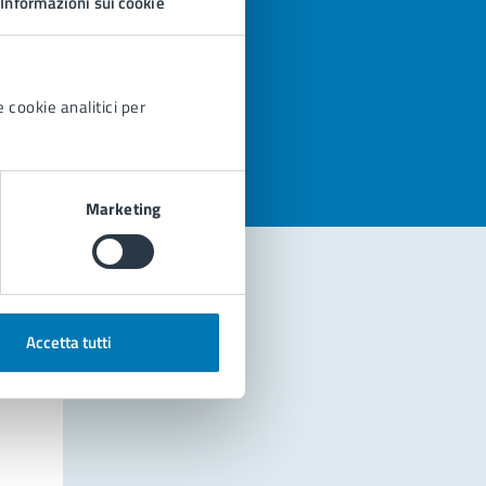
Informazioni sui cookie
azioni
 cookie analitici per
Marketing
Accetta tutti