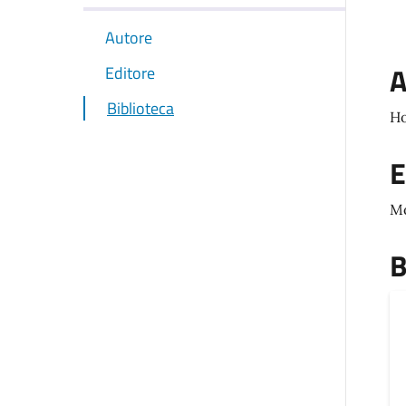
Autore
A
Editore
Biblioteca
Ho
E
M
B