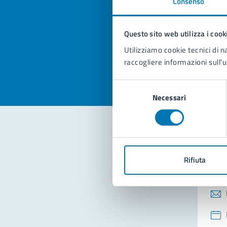
Consenso
Quan
pagi
Questo sito web utilizza i cook
Valuta la
Selezi
Utilizziamo cookie tecnici di n
Valuta 
Val
raccogliere informazioni sull'u
Selezione
Necessari
del
consenso
Con
Rifiuta