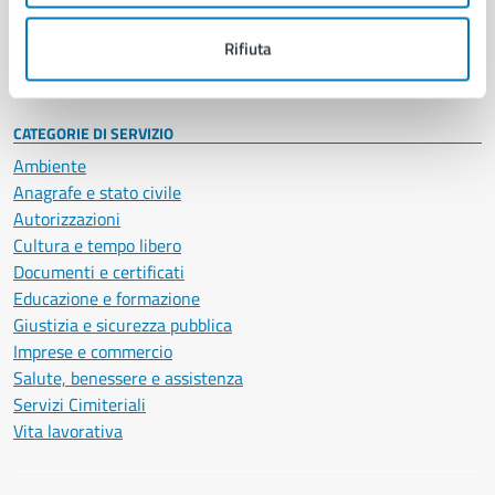
Personale amministrativo
Documenti e dati
Rifiuta
Intranet, posta aziendale e protocollo
CATEGORIE DI SERVIZIO
Ambiente
Anagrafe e stato civile
Autorizzazioni
Cultura e tempo libero
Documenti e certificati
Educazione e formazione
Giustizia e sicurezza pubblica
Imprese e commercio
Salute, benessere e assistenza
Servizi Cimiteriali
Vita lavorativa