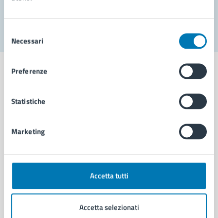
Segnala disservizio
Selezione
Necessari
del
consenso
Preferenze
Statistiche
Comune di Napoli
Marketing
AMMINISTRAZIONE
Aree amministrative
Organi di governo
Municipalità
Accetta tutti
Uffici
Enti e fondazioni
Accetta selezionati
Politici