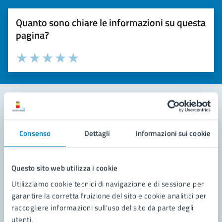
Quanto sono chiare le informazioni su questa
pagina?
Valuta la chiarezza delle informazioni (da 1 a 5 stelle)
Seleziona il numero di stelle per valutare la chiarezza delle i
Valuta 1 stelle su 5
Valuta 2 stelle su 5
Valuta 3 stelle su 5
Valuta 4 stelle su 5
Valuta 5 stelle su 5
Contatta il comune
Consenso
Dettagli
Informazioni sui cookie
Leggi le domande frequenti
Richiedi assistenza
Questo sito web utilizza i cookie
Utilizziamo cookie tecnici di navigazione e di sessione per
Prenota appuntamento
garantire la corretta fruizione del sito e cookie analitici per
raccogliere informazioni sull'uso del sito da parte degli
Problemi in città
utenti.