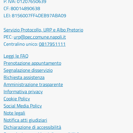
P. IVA: 01207650639
CF: 80014890638
LEI: 8156007FF4DEB97ABA09
Servizio Protocollo, URP e Albo Pretorio
PEC:
urp@pec.comune.napoli.it
Centralino unico:
0817951111
Leggi le FAQ
Prenotazione appuntamento
Segnalazione disservizio
Richiesta assistenza
Amministrazione trasparente
Informativa privacy
Cookie Policy
Social Media Policy
Note legali
Notifica atti giudiziari
Dichiarazione di accessibilità