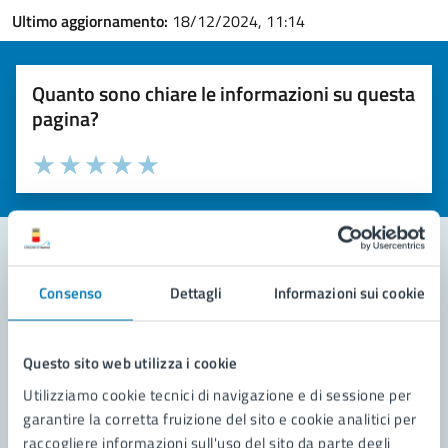
Ultimo aggiornamento:
18/12/2024, 11:14
Quanto sono chiare le informazioni su questa
pagina?
Valuta la chiarezza delle informazioni (da 1 a 5 stelle)
Seleziona il numero di stelle per valutare la chiarezza delle i
Valuta 1 stelle su 5
Valuta 2 stelle su 5
Valuta 3 stelle su 5
Valuta 4 stelle su 5
Valuta 5 stelle su 5
Consenso
Dettagli
Informazioni sui cookie
Contatta il comune
Leggi le domande frequenti
Questo sito web utilizza i cookie
Richiedi assistenza
Utilizziamo cookie tecnici di navigazione e di sessione per
garantire la corretta fruizione del sito e cookie analitici per
Prenota appuntamento
raccogliere informazioni sull'uso del sito da parte degli