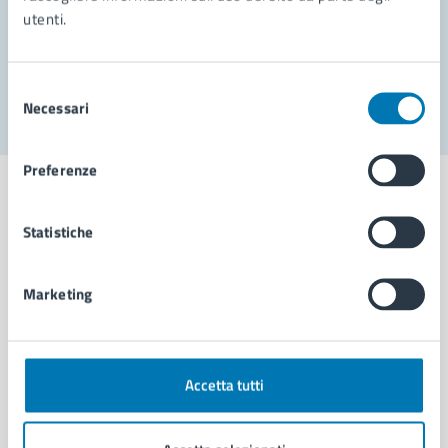
utenti.
Problemi in città
Segnala disservizio
Selezione
Necessari
del
consenso
Preferenze
Statistiche
Comune di Napoli
Marketing
AMMINISTRAZIONE
Aree amministrative
Organi di governo
Accetta tutti
Municipalità
Uffici