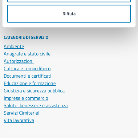
Personale amministrativo
Documenti e dati
Rifiuta
Intranet, posta aziendale e protocollo
CATEGORIE DI SERVIZIO
Ambiente
Anagrafe e stato civile
Autorizzazioni
Cultura e tempo libero
Documenti e certificati
Educazione e formazione
Giustizia e sicurezza pubblica
Imprese e commercio
Salute, benessere e assistenza
Servizi Cimiteriali
Vita lavorativa