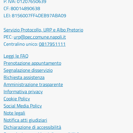
P. IVA: 01207650639
CF: 80014890638
LEI: 8156007FF4DEB97ABA09
Servizio Protocollo, URP e Albo Pretorio
PEC:
urp@pec.comune.napoli.it
Centralino unico:
0817951111
Leggi le FAQ
Prenotazione appuntamento
Segnalazione disservizio
Richiesta assistenza
Amministrazione trasparente
Informativa privacy
Cookie Policy
Social Media Policy
Note legali
Notifica atti giudiziari
Dichiarazione di accessibilità