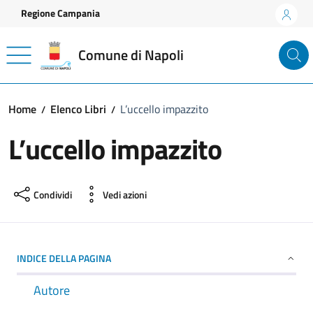
Vai ai contenuti
Vai al footer
Regione Campania
Comune di Napoli
Home
Elenco Libri
L’uccello impazzito
L’uccello impazzito
Condividi
Vedi azioni
INDICE DELLA PAGINA
Autore