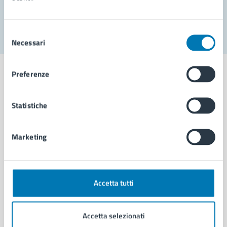
Segnala disservizio
Selezione
Necessari
del
consenso
Preferenze
Statistiche
Comune di Napoli
Marketing
AMMINISTRAZIONE
Aree amministrative
Organi di governo
Municipalità
Accetta tutti
Uffici
Enti e fondazioni
Accetta selezionati
Politici