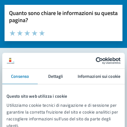
Quanto sono chiare le informazioni su questa
pagina?
Valuta la chiarezza delle informazioni (da 1 a 5 stelle)
Seleziona il numero di stelle per valutare la chiarezza delle i
Valuta 1 stelle su 5
Valuta 2 stelle su 5
Valuta 3 stelle su 5
Valuta 4 stelle su 5
Valuta 5 stelle su 5
Contatta il comune
Consenso
Dettagli
Informazioni sui cookie
Leggi le domande frequenti
Richiedi assistenza
Questo sito web utilizza i cookie
Utilizziamo cookie tecnici di navigazione e di sessione per
Prenota appuntamento
garantire la corretta fruizione del sito e cookie analitici per
raccogliere informazioni sull'uso del sito da parte degli
Problemi in città
utenti.