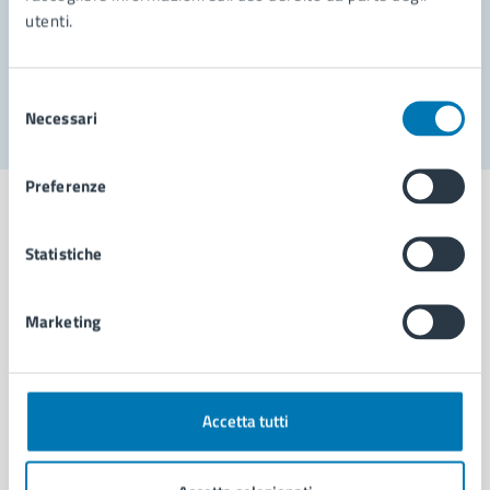
utenti.
Problemi in città
Segnala disservizio
Selezione
Necessari
del
consenso
Preferenze
Statistiche
Comune di Napoli
Marketing
AMMINISTRAZIONE
Aree amministrative
Organi di governo
Accetta tutti
Municipalità
Uffici