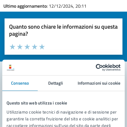
Ultimo aggiornamento:
12/12/2024, 20:11
Quanto sono chiare le informazioni su questa
pagina?
Valuta la chiarezza delle informazioni (da 1 a 5 stelle)
Seleziona il numero di stelle per valutare la chiarezza delle i
Valuta 1 stelle su 5
Valuta 2 stelle su 5
Valuta 3 stelle su 5
Valuta 4 stelle su 5
Valuta 5 stelle su 5
Consenso
Dettagli
Informazioni sui cookie
Contatta il comune
Leggi le domande frequenti
Questo sito web utilizza i cookie
Richiedi assistenza
Utilizziamo cookie tecnici di navigazione e di sessione per
garantire la corretta fruizione del sito e cookie analitici per
Prenota appuntamento
raccogliere informazioni sull'uso del sito da parte degli