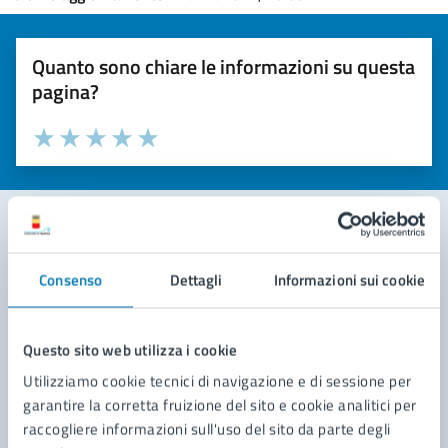
Quanto sono chiare le informazioni su questa
pagina?
Valuta la chiarezza delle informazioni (da 1 a 5 stelle)
Seleziona il numero di stelle per valutare la chiarezza delle i
Valuta 1 stelle su 5
Valuta 2 stelle su 5
Valuta 3 stelle su 5
Valuta 4 stelle su 5
Valuta 5 stelle su 5
Contatta il comune
Consenso
Dettagli
Informazioni sui cookie
Leggi le domande frequenti
Questo sito web utilizza i cookie
Richiedi assistenza
Utilizziamo cookie tecnici di navigazione e di sessione per
Prenota appuntamento
garantire la corretta fruizione del sito e cookie analitici per
raccogliere informazioni sull'uso del sito da parte degli