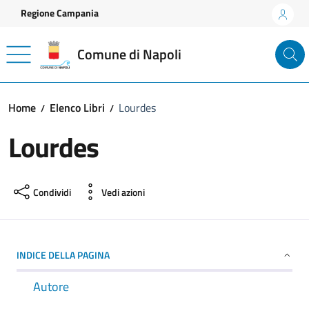
Vai ai contenuti
Vai al footer
Regione Campania
Comune di Napoli
Home
Elenco Libri
Lourdes
Lourdes
Condividi
Vedi azioni
INDICE DELLA PAGINA
Autore