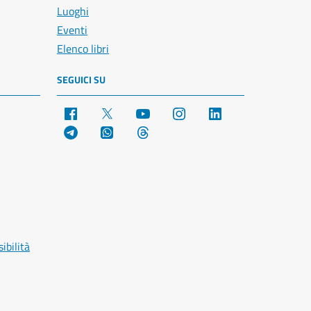
Luoghi
Eventi
Elenco libri
SEGUICI SU
Facebook
X
YouTube
Instagram
LinkedIn
Telegram
WhatsApp
Threads
ibilità