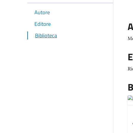
Autore
A
Editore
Biblioteca
Mc
E
Ri
B