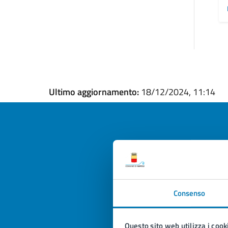
Ultimo aggiornamento:
18/12/2024, 11:14
Quan
pagi
Consenso
Valuta la
Selezi
Valuta 
Val
Questo sito web utilizza i cook