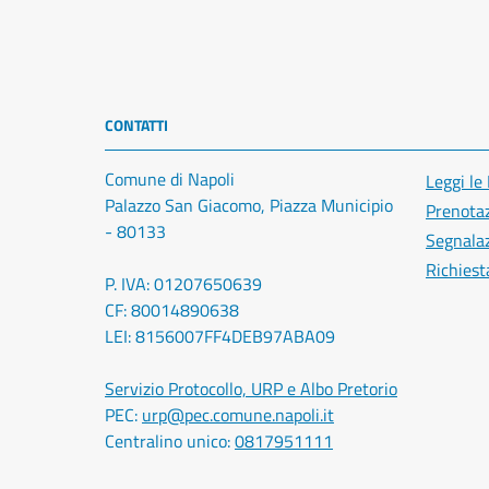
CONTATTI
Comune di Napoli
Leggi le
Palazzo San Giacomo, Piazza Municipio
Prenota
- 80133
Segnalaz
Richiest
P. IVA: 01207650639
CF: 80014890638
LEI: 8156007FF4DEB97ABA09
Servizio Protocollo, URP e Albo Pretorio
PEC:
urp@pec.comune.napoli.it
Centralino unico:
0817951111