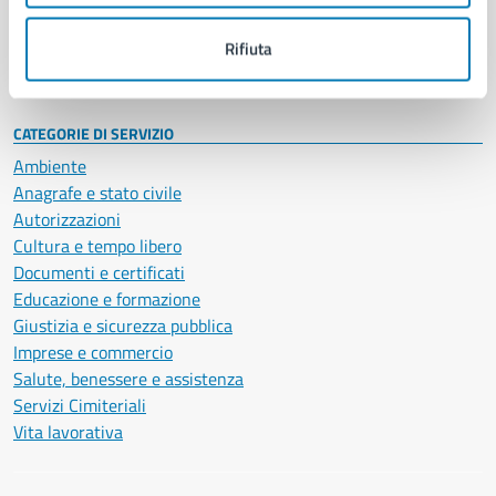
Personale amministrativo
Documenti e dati
Rifiuta
Intranet, posta aziendale e protocollo
CATEGORIE DI SERVIZIO
Ambiente
Anagrafe e stato civile
Autorizzazioni
Cultura e tempo libero
Documenti e certificati
Educazione e formazione
Giustizia e sicurezza pubblica
Imprese e commercio
Salute, benessere e assistenza
Servizi Cimiteriali
Vita lavorativa