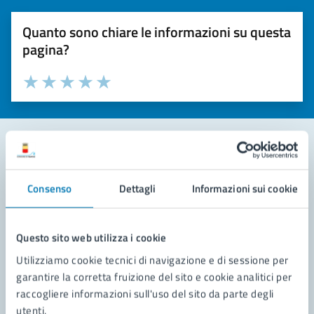
Quanto sono chiare le informazioni su questa
pagina?
Valuta la chiarezza delle informazioni (da 1 a 5 stelle)
Seleziona il numero di stelle per valutare la chiarezza delle i
Valuta 1 stelle su 5
Valuta 2 stelle su 5
Valuta 3 stelle su 5
Valuta 4 stelle su 5
Valuta 5 stelle su 5
Contatta il comune
Consenso
Dettagli
Informazioni sui cookie
Leggi le domande frequenti
Richiedi assistenza
Questo sito web utilizza i cookie
Utilizziamo cookie tecnici di navigazione e di sessione per
Prenota appuntamento
garantire la corretta fruizione del sito e cookie analitici per
raccogliere informazioni sull'uso del sito da parte degli
Problemi in città
utenti.