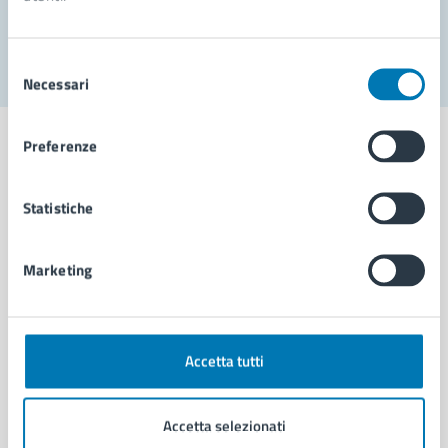
Segnala disservizio
Selezione
Necessari
del
consenso
Preferenze
Statistiche
Comune di Napoli
Marketing
AMMINISTRAZIONE
Aree amministrative
Organi di governo
Municipalità
Accetta tutti
Uffici
Enti e fondazioni
Accetta selezionati
Politici