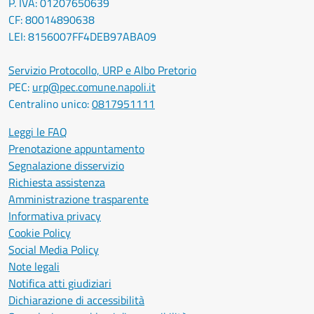
P. IVA: 01207650639
CF: 80014890638
LEI: 8156007FF4DEB97ABA09
Servizio Protocollo, URP e Albo Pretorio
PEC:
urp@pec.comune.napoli.it
Centralino unico:
0817951111
Leggi le FAQ
Prenotazione appuntamento
Segnalazione disservizio
Richiesta assistenza
Amministrazione trasparente
Informativa privacy
Cookie Policy
Social Media Policy
Note legali
Notifica atti giudiziari
Dichiarazione di accessibilità