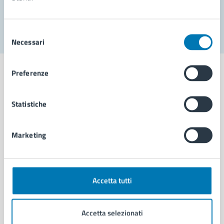
Segnala disservizio
Selezione
Necessari
del
consenso
Preferenze
Statistiche
Comune di Napoli
Marketing
AMMINISTRAZIONE
Aree amministrative
Organi di governo
Municipalità
Accetta tutti
Uffici
Enti e fondazioni
Accetta selezionati
Politici