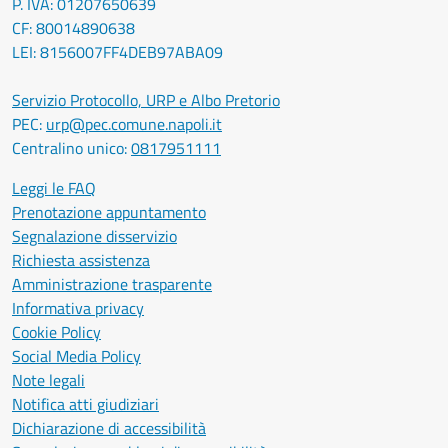
P. IVA: 01207650639
CF: 80014890638
LEI: 8156007FF4DEB97ABA09
Servizio Protocollo, URP e Albo Pretorio
PEC:
urp@pec.comune.napoli.it
Centralino unico:
0817951111
Leggi le FAQ
Prenotazione appuntamento
Segnalazione disservizio
Richiesta assistenza
Amministrazione trasparente
Informativa privacy
Cookie Policy
Social Media Policy
Note legali
Notifica atti giudiziari
Dichiarazione di accessibilità