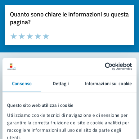
Quanto sono chiare le informazioni su questa
pagina?
Valuta la chiarezza delle informazioni (da 1 a 5 stelle)
Seleziona il numero di stelle per valutare la chiarezza delle i
Valuta 1 stelle su 5
Valuta 2 stelle su 5
Valuta 3 stelle su 5
Valuta 4 stelle su 5
Valuta 5 stelle su 5
Contatta il comune
Consenso
Dettagli
Informazioni sui cookie
Leggi le domande frequenti
Richiedi assistenza
Questo sito web utilizza i cookie
Utilizziamo cookie tecnici di navigazione e di sessione per
Prenota appuntamento
garantire la corretta fruizione del sito e cookie analitici per
raccogliere informazioni sull'uso del sito da parte degli
Problemi in città
utenti.