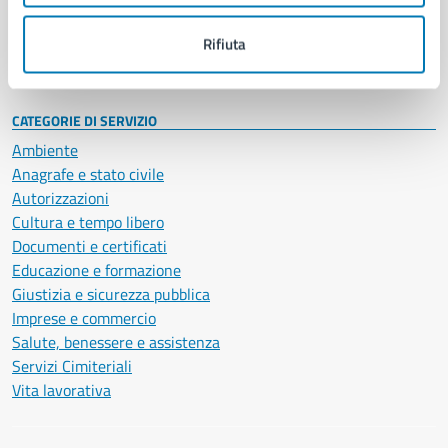
Personale amministrativo
Documenti e dati
Rifiuta
Intranet, posta aziendale e protocollo
CATEGORIE DI SERVIZIO
Ambiente
Anagrafe e stato civile
Autorizzazioni
Cultura e tempo libero
Documenti e certificati
Educazione e formazione
Giustizia e sicurezza pubblica
Imprese e commercio
Salute, benessere e assistenza
Servizi Cimiteriali
Vita lavorativa