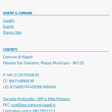
VIVERE IL COMUNE
Luoghi
Eventi
Elenco libri
CONTATTI
Comune di Napoli
Palazzo San Giacomo, Piazza Municipio - 80133
P. IVA: 01207650639
CF: 80014890638
LEI: 8156007FF4DEB97ABA09
Servizio Protocollo, URP e Albo Pretorio
PEC:
urp@pec.comune.napoli.it
Centralino unico:
0817951111