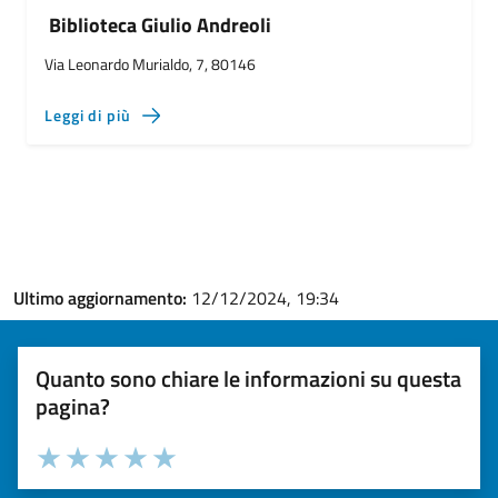
Biblioteca Giulio Andreoli
Via Leonardo Murialdo, 7, 80146
Leggi di più
Ultimo aggiornamento:
12/12/2024, 19:34
Quanto sono chiare le informazioni su questa
pagina?
Valuta la chiarezza delle informazioni (da 1 a 5 stelle)
Seleziona il numero di stelle per valutare la chiarezza delle i
Valuta 1 stelle su 5
Valuta 2 stelle su 5
Valuta 3 stelle su 5
Valuta 4 stelle su 5
Valuta 5 stelle su 5