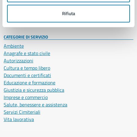
Personale amministrativo
Documenti e dati
Rifiuta
Intranet, posta aziendale e protocollo
CATEGORIE DI SERVIZIO
Ambiente
Anagrafe e stato civile
Autorizzazioni
Cultura e tempo libero
Documenti e certificati
Educazione e formazione
Giustizia e sicurezza pubblica
Imprese e commercio
Salute, benessere e assistenza
Servizi Cimiteriali
Vita lavorativa