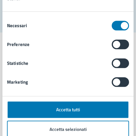
Segnala disservizio
Selezione
Necessari
del
consenso
Preferenze
Statistiche
Comune di Napoli
Marketing
AMMINISTRAZIONE
Aree amministrative
Organi di governo
Municipalità
Accetta tutti
Uffici
Enti e fondazioni
Accetta selezionati
Politici