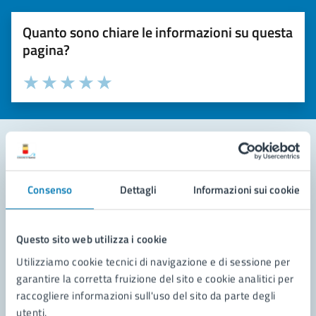
Quanto sono chiare le informazioni su questa
pagina?
Valuta la chiarezza delle informazioni (da 1 a 5 stelle)
Seleziona il numero di stelle per valutare la chiarezza delle i
Valuta 1 stelle su 5
Valuta 2 stelle su 5
Valuta 3 stelle su 5
Valuta 4 stelle su 5
Valuta 5 stelle su 5
Contatta il comune
Consenso
Dettagli
Informazioni sui cookie
Leggi le domande frequenti
Richiedi assistenza
Questo sito web utilizza i cookie
Utilizziamo cookie tecnici di navigazione e di sessione per
Prenota appuntamento
garantire la corretta fruizione del sito e cookie analitici per
raccogliere informazioni sull'uso del sito da parte degli
Problemi in città
utenti.