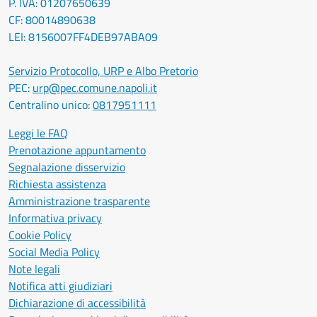
P. IVA: 01207650639
CF: 80014890638
LEI: 8156007FF4DEB97ABA09
Servizio Protocollo, URP e Albo Pretorio
PEC:
urp@pec.comune.napoli.it
Centralino unico:
0817951111
Leggi le FAQ
Prenotazione appuntamento
Segnalazione disservizio
Richiesta assistenza
Amministrazione trasparente
Informativa privacy
Cookie Policy
Social Media Policy
Note legali
Notifica atti giudiziari
Dichiarazione di accessibilità