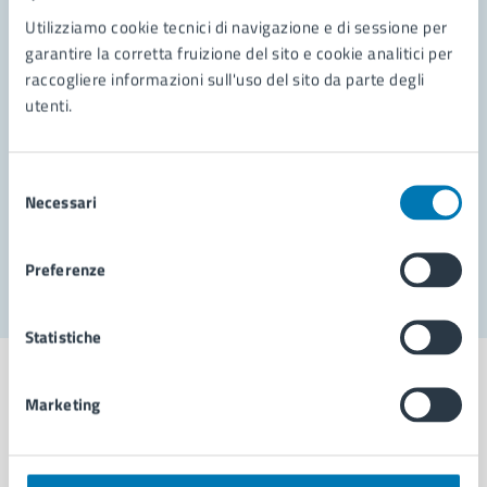
Contatta il comune
Utilizziamo cookie tecnici di navigazione e di sessione per
garantire la corretta fruizione del sito e cookie analitici per
Leggi le domande frequenti
raccogliere informazioni sull'uso del sito da parte degli
Richiedi assistenza
utenti.
Prenota appuntamento
Selezione
Problemi in città
Necessari
del
consenso
Segnala disservizio
Preferenze
Statistiche
Marketing
Comune di Napoli