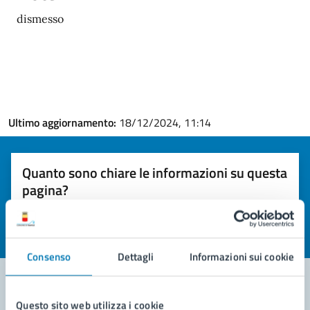
dismesso
Ultimo aggiornamento:
18/12/2024, 11:14
Quanto sono chiare le informazioni su questa
pagina?
Valuta la chiarezza delle informazioni (da 1 a 5 stelle)
Seleziona il numero di stelle per valutare la chiarezza delle i
Valuta 1 stelle su 5
Valuta 2 stelle su 5
Valuta 3 stelle su 5
Valuta 4 stelle su 5
Valuta 5 stelle su 5
Consenso
Dettagli
Informazioni sui cookie
Questo sito web utilizza i cookie