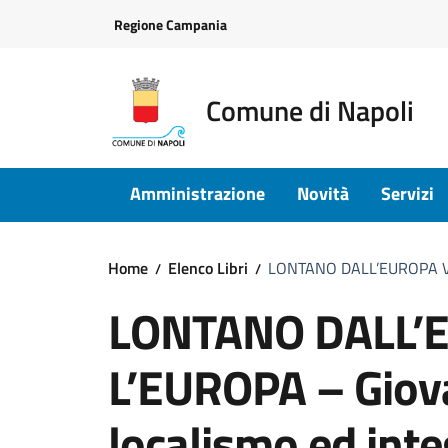
Vai ai contenuti
Vai al footer
Regione Campania
Comune di Napoli
Amministrazione
Novità
Servizi
Home
Elenco Libri
LONTANO DALL’EUROPA VERS
LONTANO DALL’
L’EUROPA – Giova
localismo ed int