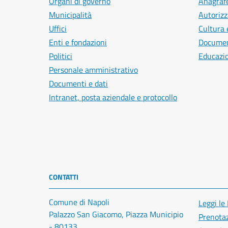
Organi di governo
Anagrafe
Municipalità
Autorizz
Uffici
Cultura 
Enti e fondazioni
Document
Politici
Educazi
Personale amministrativo
Documenti e dati
Intranet, posta aziendale e protocollo
CONTATTI
Comune di Napoli
Leggi le
Palazzo San Giacomo, Piazza Municipio
Prenota
- 80133