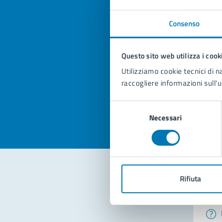
Consenso
Quan
Questo sito web utilizza i cook
pagi
Utilizziamo cookie tecnici di n
raccogliere informazioni sull'u
Valuta la
Selezi
Valuta 
Val
Selezione
Necessari
del
consenso
Rifiuta
Con