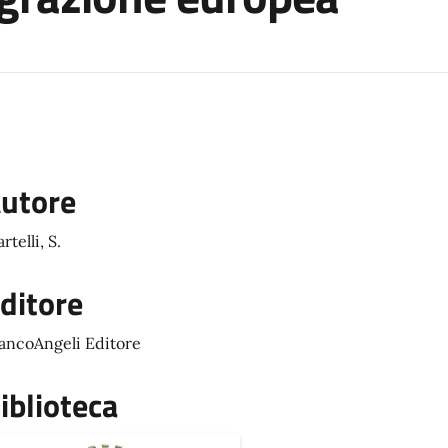
utore
rtelli, S.
ditore
ancoAngeli Editore
iblioteca