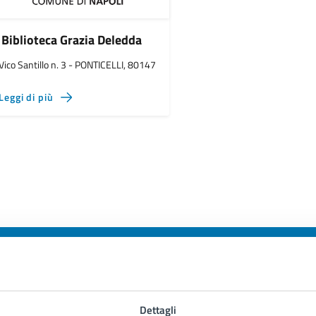
Biblioteca Grazia Deledda
Vico Santillo n. 3 - PONTICELLI, 80147
Leggi di più
to sono chiare le informazioni su questa
Dettagli