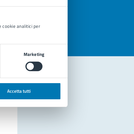
azioni
 cookie analitici per
Marketing
Accetta tutti