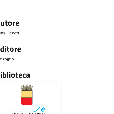
utore
ats, Levett
ditore
onzogno
iblioteca