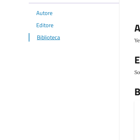
Autore
A
Editore
Biblioteca
Ye
E
S
B