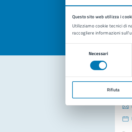
pagi
Questo sito web utilizza i cook
Valuta la
Selezi
Utilizziamo cookie tecnici di n
Valuta 
Val
raccogliere informazioni sull'u
Selezione
Necessari
del
consenso
Con
Rifiuta