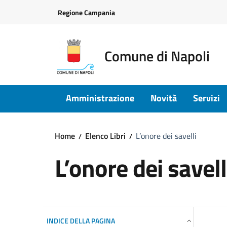
Vai ai contenuti
Vai al footer
Regione Campania
Comune di Napoli
Amministrazione
Novità
Servizi
Home
Elenco Libri
L’onore dei savelli
L’onore dei savell
INDICE DELLA PAGINA