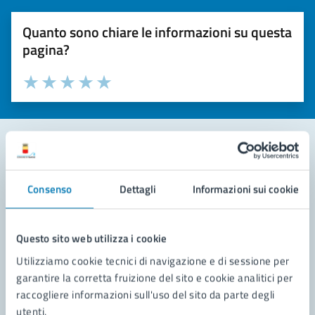
Quanto sono chiare le informazioni su questa
pagina?
Valuta la chiarezza delle informazioni (da 1 a 5 stelle)
Seleziona il numero di stelle per valutare la chiarezza delle i
Valuta 1 stelle su 5
Valuta 2 stelle su 5
Valuta 3 stelle su 5
Valuta 4 stelle su 5
Valuta 5 stelle su 5
Contatta il comune
Consenso
Dettagli
Informazioni sui cookie
Leggi le domande frequenti
Richiedi assistenza
Questo sito web utilizza i cookie
Utilizziamo cookie tecnici di navigazione e di sessione per
Prenota appuntamento
garantire la corretta fruizione del sito e cookie analitici per
raccogliere informazioni sull'uso del sito da parte degli
Problemi in città
utenti.