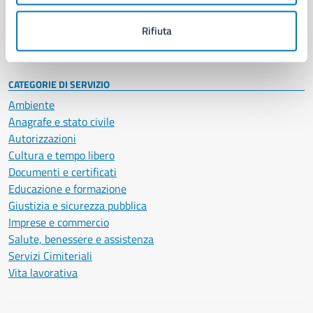
Personale amministrativo
Documenti e dati
Rifiuta
Intranet, posta aziendale e protocollo
CATEGORIE DI SERVIZIO
Ambiente
Anagrafe e stato civile
Autorizzazioni
Cultura e tempo libero
Documenti e certificati
Educazione e formazione
Giustizia e sicurezza pubblica
Imprese e commercio
Salute, benessere e assistenza
Servizi Cimiteriali
Vita lavorativa