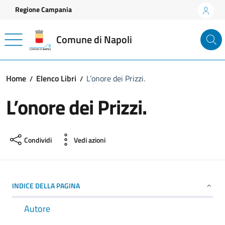
Vai ai contenuti
Vai al footer
Regione Campania
Comune di Napoli
Home
Elenco Libri
L’onore dei Prizzi.
L’onore dei Prizzi.
Condividi
Vedi azioni
INDICE DELLA PAGINA
Autore