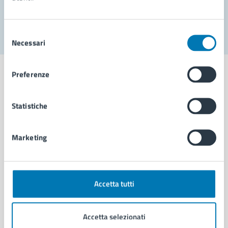
Segnala disservizio
Selezione
Necessari
del
consenso
Preferenze
Statistiche
Comune di Napoli
Marketing
AMMINISTRAZIONE
Aree amministrative
Organi di governo
Municipalità
Accetta tutti
Uffici
Enti e fondazioni
Accetta selezionati
Politici