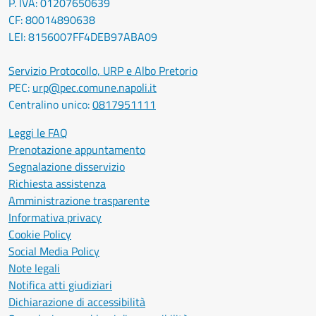
P. IVA: 01207650639
CF: 80014890638
LEI: 8156007FF4DEB97ABA09
Servizio Protocollo, URP e Albo Pretorio
PEC:
urp@pec.comune.napoli.it
Centralino unico:
0817951111
Leggi le FAQ
Prenotazione appuntamento
Segnalazione disservizio
Richiesta assistenza
Amministrazione trasparente
Informativa privacy
Cookie Policy
Social Media Policy
Note legali
Notifica atti giudiziari
Dichiarazione di accessibilità