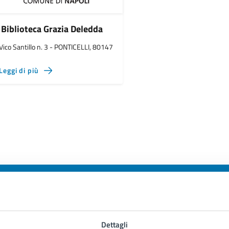
Biblioteca Grazia Deledda
Vico Santillo n. 3 - PONTICELLI, 80147
Leggi di più
to sono chiare le informazioni su questa
Dettagli