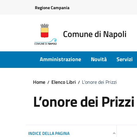
Vai ai contenuti
Vai al footer
Regione Campania
Comune di Napoli
Amministrazione
Novità
Servizi
Home
Elenco Libri
L’onore dei Prizzi
L’onore dei Prizzi
INDICE DELLA PAGINA