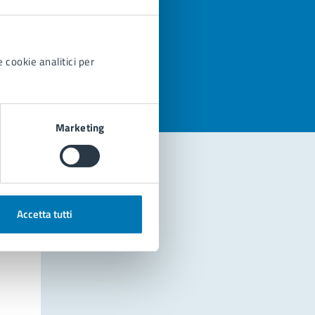
azioni
 cookie analitici per
Marketing
Accetta tutti