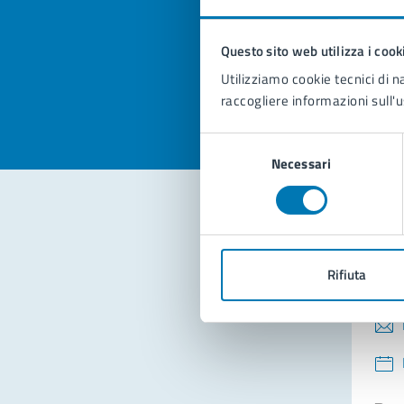
pagi
Questo sito web utilizza i cook
Valuta la
Selezi
Utilizziamo cookie tecnici di n
Valuta 
Val
raccogliere informazioni sull'u
Selezione
Necessari
del
consenso
Con
Rifiuta