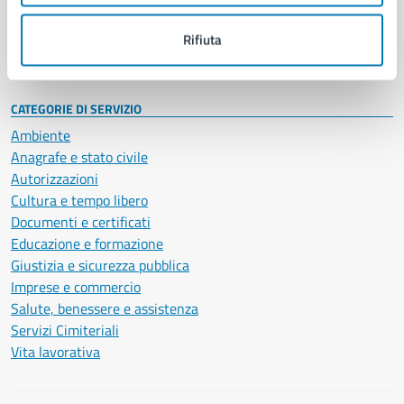
Personale amministrativo
Documenti e dati
Rifiuta
Intranet, posta aziendale e protocollo
CATEGORIE DI SERVIZIO
Ambiente
Anagrafe e stato civile
Autorizzazioni
Cultura e tempo libero
Documenti e certificati
Educazione e formazione
Giustizia e sicurezza pubblica
Imprese e commercio
Salute, benessere e assistenza
Servizi Cimiteriali
Vita lavorativa