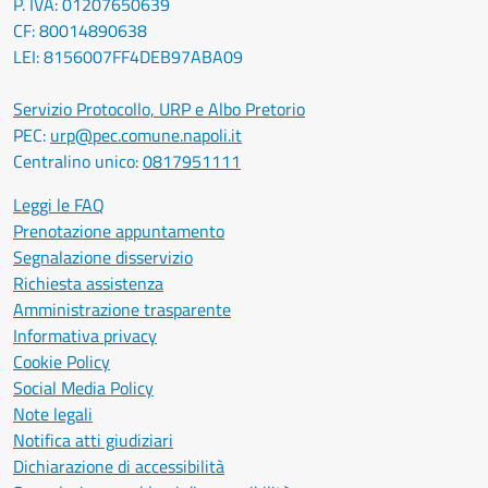
P. IVA: 01207650639
CF: 80014890638
LEI: 8156007FF4DEB97ABA09
Servizio Protocollo, URP e Albo Pretorio
PEC:
urp@pec.comune.napoli.it
Centralino unico:
0817951111
Leggi le FAQ
Prenotazione appuntamento
Segnalazione disservizio
Richiesta assistenza
Amministrazione trasparente
Informativa privacy
Cookie Policy
Social Media Policy
Note legali
Notifica atti giudiziari
Dichiarazione di accessibilità