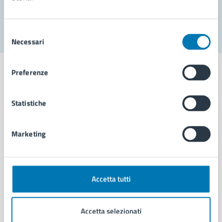
Segnala disservizio
Selezione
Necessari
del
consenso
Preferenze
Statistiche
Comune di Napoli
Marketing
AMMINISTRAZIONE
Aree amministrative
Organi di governo
Municipalità
Accetta tutti
Uffici
Enti e fondazioni
Accetta selezionati
Politici