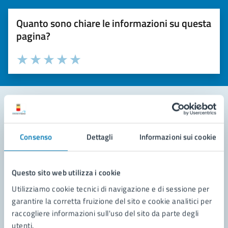
Quanto sono chiare le informazioni su questa
pagina?
Valuta la chiarezza delle informazioni (da 1 a 5 stelle)
Seleziona il numero di stelle per valutare la chiarezza delle i
Valuta 1 stelle su 5
Valuta 2 stelle su 5
Valuta 3 stelle su 5
Valuta 4 stelle su 5
Valuta 5 stelle su 5
Contatta il comune
Consenso
Dettagli
Informazioni sui cookie
Leggi le domande frequenti
Richiedi assistenza
Questo sito web utilizza i cookie
Utilizziamo cookie tecnici di navigazione e di sessione per
Prenota appuntamento
garantire la corretta fruizione del sito e cookie analitici per
raccogliere informazioni sull'uso del sito da parte degli
Problemi in città
utenti.