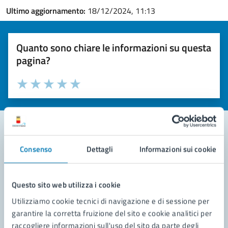
Ultimo aggiornamento:
18/12/2024, 11:13
Quanto sono chiare le informazioni su questa
pagina?
Valuta la chiarezza delle informazioni (da 1 a 5 stelle)
Seleziona il numero di stelle per valutare la chiarezza delle i
Valuta 1 stelle su 5
Valuta 2 stelle su 5
Valuta 3 stelle su 5
Valuta 4 stelle su 5
Valuta 5 stelle su 5
Consenso
Dettagli
Informazioni sui cookie
Contatta il comune
Leggi le domande frequenti
Questo sito web utilizza i cookie
Richiedi assistenza
Utilizziamo cookie tecnici di navigazione e di sessione per
garantire la corretta fruizione del sito e cookie analitici per
Prenota appuntamento
raccogliere informazioni sull'uso del sito da parte degli