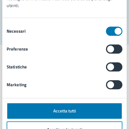
utenti.
Problemi in città
Segnala disservizio
Selezione
Necessari
del
consenso
Preferenze
Statistiche
Comune di Napoli
Marketing
AMMINISTRAZIONE
Aree amministrative
Organi di governo
Accetta tutti
Municipalità
Uffici