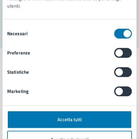
utenti.
Problemi in città
Segnala disservizio
Selezione
Necessari
del
consenso
Preferenze
Statistiche
Comune di Napoli
Marketing
AMMINISTRAZIONE
Aree amministrative
Organi di governo
Accetta tutti
Municipalità
Uffici