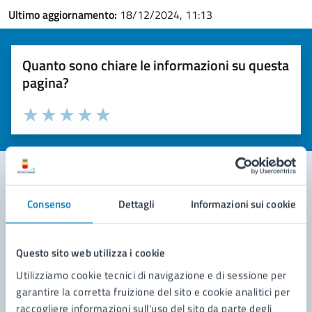
Ultimo aggiornamento:
18/12/2024, 11:13
Quanto sono chiare le informazioni su questa
pagina?
Valuta la chiarezza delle informazioni (da 1 a 5 stelle)
Seleziona il numero di stelle per valutare la chiarezza delle i
Valuta 1 stelle su 5
Valuta 2 stelle su 5
Valuta 3 stelle su 5
Valuta 4 stelle su 5
Valuta 5 stelle su 5
Consenso
Dettagli
Informazioni sui cookie
Contatta il comune
Leggi le domande frequenti
Questo sito web utilizza i cookie
Richiedi assistenza
Utilizziamo cookie tecnici di navigazione e di sessione per
garantire la corretta fruizione del sito e cookie analitici per
Prenota appuntamento
raccogliere informazioni sull'uso del sito da parte degli