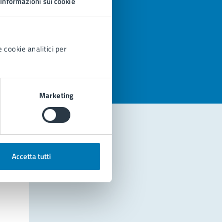
Informazioni sui cookie
azioni
 cookie analitici per
Marketing
Accetta tutti