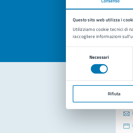
Consenso
Quan
pagi
Questo sito web utilizza i cook
Valuta la
Selezi
Utilizziamo cookie tecnici di n
Valuta 
Val
raccogliere informazioni sull'u
Selezione
Necessari
del
consenso
Con
Rifiuta