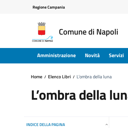
Vai ai contenuti
Vai al footer
Regione Campania
Comune di Napoli
Amministrazione
Novità
Servizi
Home
Elenco Libri
L’ombra della luna
L’ombra della lu
INDICE DELLA PAGINA