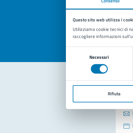
Consenso
Quan
pagi
Questo sito web utilizza i cook
Valuta la
Selezi
Utilizziamo cookie tecnici di n
Valuta 
Val
raccogliere informazioni sull'u
Selezione
Necessari
del
consenso
Con
Rifiuta