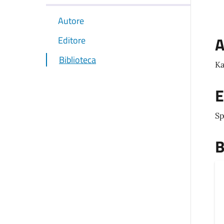
Autore
A
Editore
Biblioteca
Ka
E
Sp
B