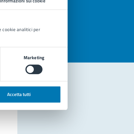
Informazioni sui cookie
azioni
 cookie analitici per
Marketing
Accetta tutti