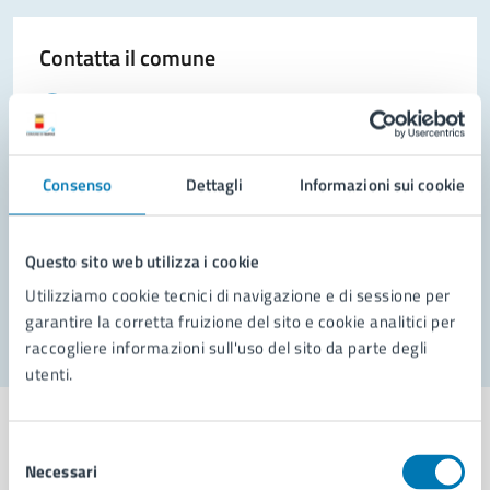
Contatta il comune
Leggi le domande frequenti
Richiedi assistenza
Consenso
Dettagli
Informazioni sui cookie
Prenota appuntamento
Problemi in città
Questo sito web utilizza i cookie
Segnala disservizio
Utilizziamo cookie tecnici di navigazione e di sessione per
garantire la corretta fruizione del sito e cookie analitici per
raccogliere informazioni sull'uso del sito da parte degli
utenti.
Selezione
Necessari
del