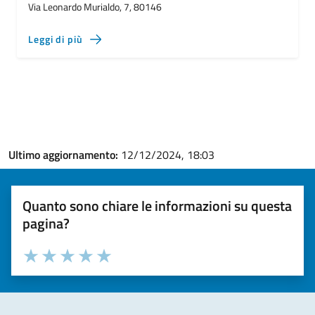
Via Leonardo Murialdo, 7, 80146
Leggi di più
Ultimo aggiornamento:
12/12/2024, 18:03
Quanto sono chiare le informazioni su questa
pagina?
Valuta la chiarezza delle informazioni (da 1 a 5 stelle)
Seleziona il numero di stelle per valutare la chiarezza delle i
Valuta 1 stelle su 5
Valuta 2 stelle su 5
Valuta 3 stelle su 5
Valuta 4 stelle su 5
Valuta 5 stelle su 5