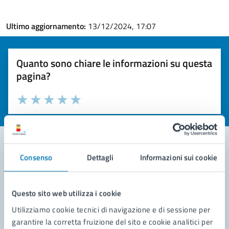
Ultimo aggiornamento:
13/12/2024, 17:07
Quanto sono chiare le informazioni su questa
pagina?
Valuta la chiarezza delle informazioni (da 1 a 5 stelle)
Seleziona il numero di stelle per valutare la chiarezza delle i
Valuta 1 stelle su 5
Valuta 2 stelle su 5
Valuta 3 stelle su 5
Valuta 4 stelle su 5
Valuta 5 stelle su 5
Consenso
Dettagli
Informazioni sui cookie
Contatta il comune
Leggi le domande frequenti
Questo sito web utilizza i cookie
Utilizziamo cookie tecnici di navigazione e di sessione per
Richiedi assistenza
garantire la corretta fruizione del sito e cookie analitici per