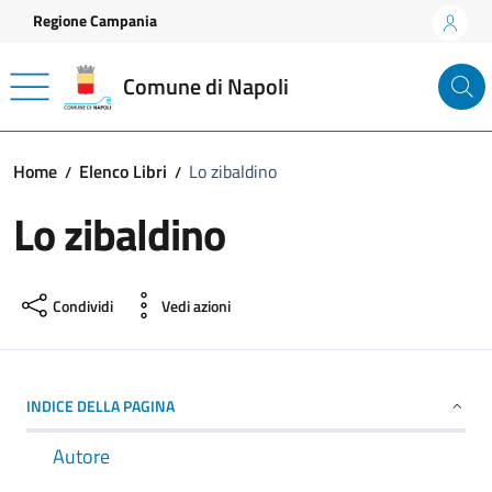
Vai ai contenuti
Vai al footer
Regione Campania
Comune di Napoli
Home
Elenco Libri
Lo zibaldino
Lo zibaldino
Condividi
Vedi azioni
INDICE DELLA PAGINA
Autore