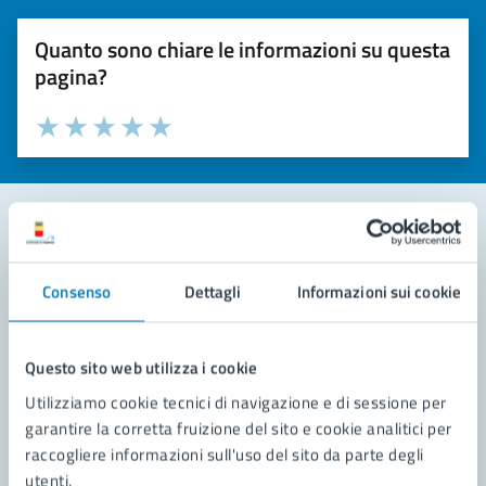
Quanto sono chiare le informazioni su questa
pagina?
Valuta la chiarezza delle informazioni (da 1 a 5 stelle)
Seleziona il numero di stelle per valutare la chiarezza delle i
Valuta 1 stelle su 5
Valuta 2 stelle su 5
Valuta 3 stelle su 5
Valuta 4 stelle su 5
Valuta 5 stelle su 5
Contatta il comune
Consenso
Dettagli
Informazioni sui cookie
Leggi le domande frequenti
Richiedi assistenza
Questo sito web utilizza i cookie
Utilizziamo cookie tecnici di navigazione e di sessione per
Prenota appuntamento
garantire la corretta fruizione del sito e cookie analitici per
raccogliere informazioni sull'uso del sito da parte degli
Problemi in città
utenti.