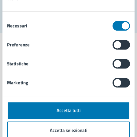
Segnala disservizio
Selezione
Necessari
del
consenso
Preferenze
Statistiche
Comune di Napoli
Marketing
AMMINISTRAZIONE
Aree amministrative
Organi di governo
Municipalità
Accetta tutti
Uffici
Enti e fondazioni
Accetta selezionati
Politici