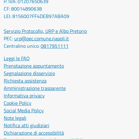
P. IVA: 01207650639
CF: 80014890638
LEI: 8156007FF4DEB97ABA09
Servizio Protocollo, URP e Albo Pretorio
PEC:
urp@pec.comune.napoli.it
Centralino unico:
0817951111
Leggi le FAQ
Prenotazione appuntamento
Segnalazione disservizio
Richiesta assistenza
Amministrazione trasparente
Informativa privacy
Cookie Policy
Social Media Policy
Note legali
Notifica atti giudiziari
Dichiarazione di accessibilità