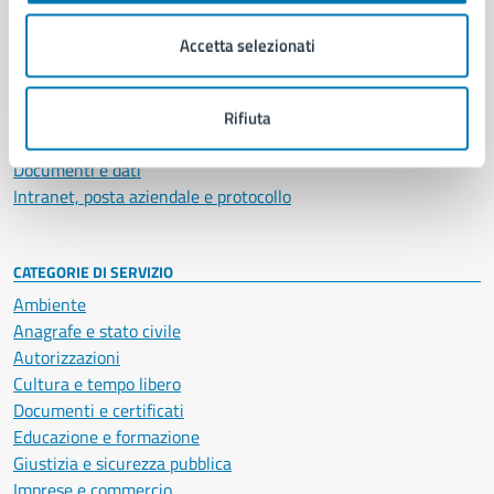
Organi di governo
Municipalità
Accetta selezionati
Uffici
Enti e fondazioni
Politici
Rifiuta
Personale amministrativo
Documenti e dati
Intranet, posta aziendale e protocollo
CATEGORIE DI SERVIZIO
Ambiente
Anagrafe e stato civile
Autorizzazioni
Cultura e tempo libero
Documenti e certificati
Educazione e formazione
Giustizia e sicurezza pubblica
Imprese e commercio