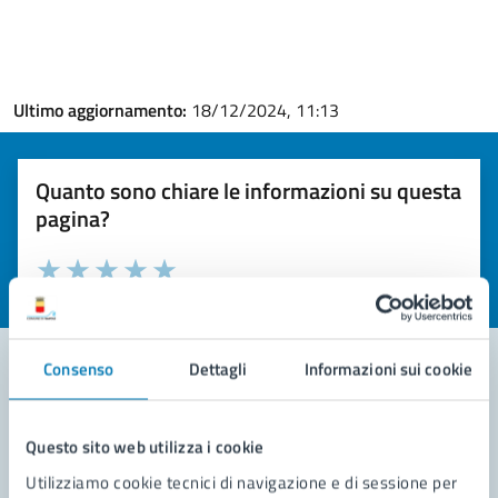
Ultimo aggiornamento:
18/12/2024, 11:13
Quanto sono chiare le informazioni su questa
pagina?
Valuta la chiarezza delle informazioni (da 1 a 5 stelle)
Seleziona il numero di stelle per valutare la chiarezza delle i
Valuta 1 stelle su 5
Valuta 2 stelle su 5
Valuta 3 stelle su 5
Valuta 4 stelle su 5
Valuta 5 stelle su 5
Consenso
Dettagli
Informazioni sui cookie
Contatta il comune
Questo sito web utilizza i cookie
Leggi le domande frequenti
Utilizziamo cookie tecnici di navigazione e di sessione per