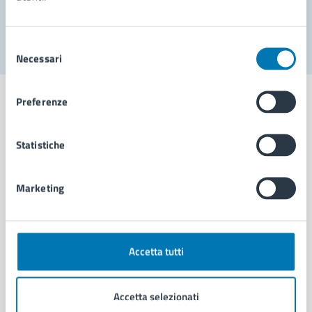
Segnala disservizio
Selezione
Necessari
del
consenso
Preferenze
Statistiche
Comune di Napoli
Marketing
AMMINISTRAZIONE
Aree amministrative
Organi di governo
Municipalità
Accetta tutti
Uffici
Enti e fondazioni
Accetta selezionati
Politici