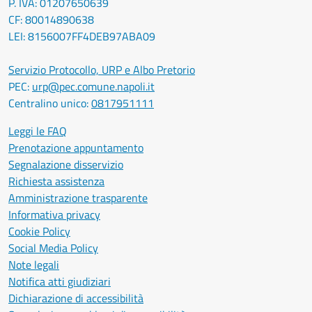
P. IVA: 01207650639
CF: 80014890638
LEI: 8156007FF4DEB97ABA09
Servizio Protocollo, URP e Albo Pretorio
PEC:
urp@pec.comune.napoli.it
Centralino unico:
0817951111
Leggi le FAQ
Prenotazione appuntamento
Segnalazione disservizio
Richiesta assistenza
Amministrazione trasparente
Informativa privacy
Cookie Policy
Social Media Policy
Note legali
Notifica atti giudiziari
Dichiarazione di accessibilità