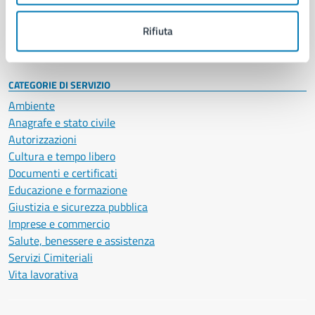
Personale amministrativo
Documenti e dati
Rifiuta
Intranet, posta aziendale e protocollo
CATEGORIE DI SERVIZIO
Ambiente
Anagrafe e stato civile
Autorizzazioni
Cultura e tempo libero
Documenti e certificati
Educazione e formazione
Giustizia e sicurezza pubblica
Imprese e commercio
Salute, benessere e assistenza
Servizi Cimiteriali
Vita lavorativa