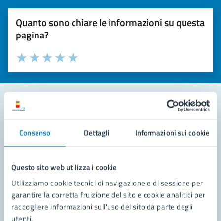
Quanto sono chiare le informazioni su questa
pagina?
Valuta la chiarezza delle informazioni (da 1 a 5 stelle)
Seleziona il numero di stelle per valutare la chiarezza delle i
Valuta 1 stelle su 5
Valuta 2 stelle su 5
Valuta 3 stelle su 5
Valuta 4 stelle su 5
Valuta 5 stelle su 5
Contatta il comune
Consenso
Dettagli
Informazioni sui cookie
Leggi le domande frequenti
Richiedi assistenza
Questo sito web utilizza i cookie
Utilizziamo cookie tecnici di navigazione e di sessione per
Prenota appuntamento
garantire la corretta fruizione del sito e cookie analitici per
raccogliere informazioni sull'uso del sito da parte degli
Problemi in città
utenti.