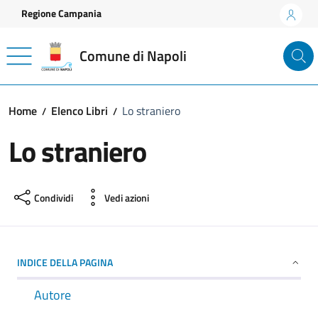
Vai ai contenuti
Vai al footer
Regione Campania
Comune di Napoli
Home
Elenco Libri
Lo straniero
Lo straniero
Condividi
Vedi azioni
INDICE DELLA PAGINA
Autore