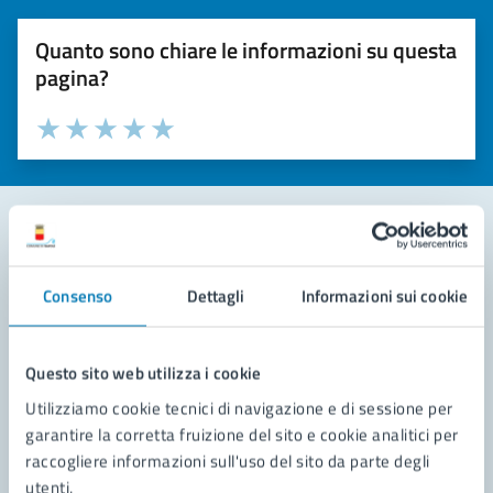
Quanto sono chiare le informazioni su questa
pagina?
Valuta la chiarezza delle informazioni (da 1 a 5 stelle)
Seleziona il numero di stelle per valutare la chiarezza delle i
Valuta 1 stelle su 5
Valuta 2 stelle su 5
Valuta 3 stelle su 5
Valuta 4 stelle su 5
Valuta 5 stelle su 5
Contatta il comune
Consenso
Dettagli
Informazioni sui cookie
Leggi le domande frequenti
Richiedi assistenza
Questo sito web utilizza i cookie
Utilizziamo cookie tecnici di navigazione e di sessione per
Prenota appuntamento
garantire la corretta fruizione del sito e cookie analitici per
raccogliere informazioni sull'uso del sito da parte degli
Problemi in città
utenti.