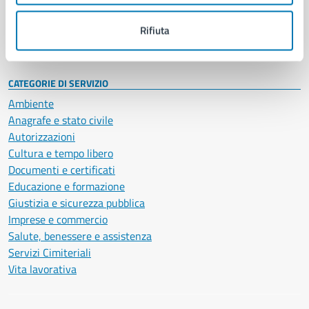
Personale amministrativo
Documenti e dati
Rifiuta
Intranet, posta aziendale e protocollo
CATEGORIE DI SERVIZIO
Ambiente
Anagrafe e stato civile
Autorizzazioni
Cultura e tempo libero
Documenti e certificati
Educazione e formazione
Giustizia e sicurezza pubblica
Imprese e commercio
Salute, benessere e assistenza
Servizi Cimiteriali
Vita lavorativa