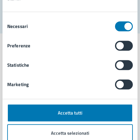
Segnala disservizio
Selezione
Necessari
del
consenso
Preferenze
Statistiche
Comune di Napoli
Marketing
AMMINISTRAZIONE
Aree amministrative
Organi di governo
Municipalità
Accetta tutti
Uffici
Enti e fondazioni
Accetta selezionati
Politici