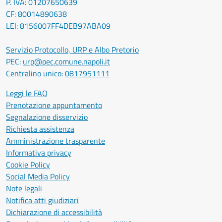
P. IVA: 01207650639
CF: 80014890638
LEI: 8156007FF4DEB97ABA09
Servizio Protocollo, URP e Albo Pretorio
PEC:
urp@pec.comune.napoli.it
Centralino unico:
0817951111
Leggi le FAQ
Prenotazione appuntamento
Segnalazione disservizio
Richiesta assistenza
Amministrazione trasparente
Informativa privacy
Cookie Policy
Social Media Policy
Note legali
Notifica atti giudiziari
Dichiarazione di accessibilità