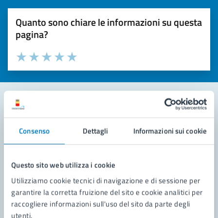
Quanto sono chiare le informazioni su questa
pagina?
Valuta la chiarezza delle informazioni (da 1 a 5 stelle)
Seleziona il numero di stelle per valutare la chiarezza delle i
Valuta 1 stelle su 5
Valuta 2 stelle su 5
Valuta 3 stelle su 5
Valuta 4 stelle su 5
Valuta 5 stelle su 5
Contatta il comune
Consenso
Dettagli
Informazioni sui cookie
Leggi le domande frequenti
Richiedi assistenza
Questo sito web utilizza i cookie
Utilizziamo cookie tecnici di navigazione e di sessione per
Prenota appuntamento
garantire la corretta fruizione del sito e cookie analitici per
raccogliere informazioni sull'uso del sito da parte degli
Problemi in città
utenti.