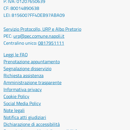
P. IVA: 01207650639
CF: 80014890638
LEI: 8156007FF4DEB97ABA09
Servizio Protocollo, URP e Albo Pretorio
PEC:
urp@pec.comune.napoli.it
Centralino unico:
0817951111
Leggi le FAQ
Prenotazione appuntamento
Segnalazione disservizio
Richiesta assistenza
Amministrazione trasparente
Informativa privacy
Cookie Policy
Social Media Policy
Note legali
Notifica atti giudiziari
Dichiarazione di accessibilità