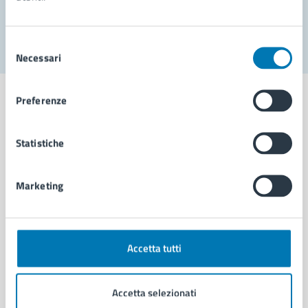
Segnala disservizio
Selezione
Necessari
del
consenso
Preferenze
Statistiche
Comune di Napoli
Marketing
AMMINISTRAZIONE
Aree amministrative
Organi di governo
Municipalità
Accetta tutti
Uffici
Enti e fondazioni
Accetta selezionati
Politici