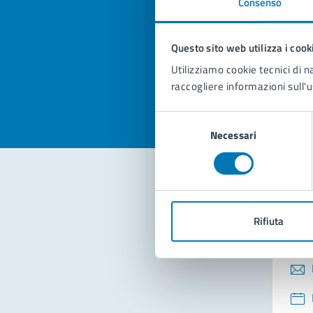
Consenso
Quan
pagi
Questo sito web utilizza i cook
Valuta la
Selezi
Utilizziamo cookie tecnici di n
Valuta 
Val
raccogliere informazioni sull'u
Selezione
Necessari
del
consenso
Con
Rifiuta