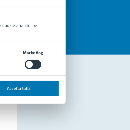
azioni
 cookie analitici per
Marketing
Accetta tutti