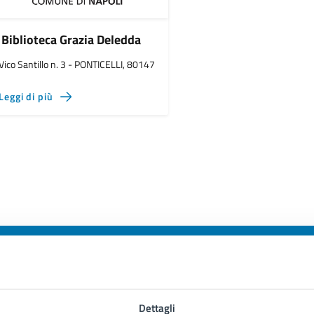
Biblioteca Grazia Deledda
Vico Santillo n. 3 - PONTICELLI, 80147
Leggi di più
to sono chiare le informazioni su questa
Dettagli