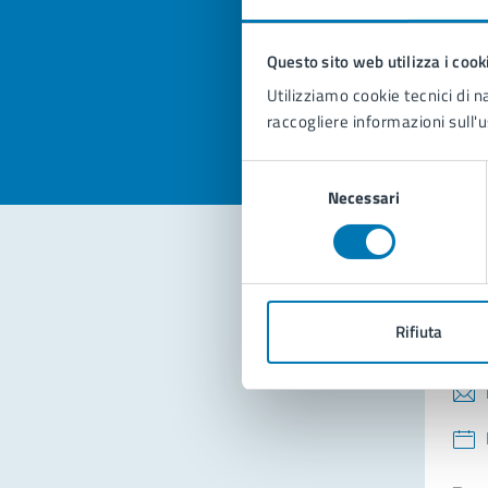
pagi
Questo sito web utilizza i cook
Valuta la
Selezi
Utilizziamo cookie tecnici di n
Valuta 
Val
raccogliere informazioni sull'u
Selezione
Necessari
del
consenso
Con
Rifiuta