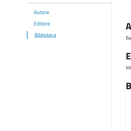
Autore
A
Editore
Biblioteca
Ba
E
Mu
B