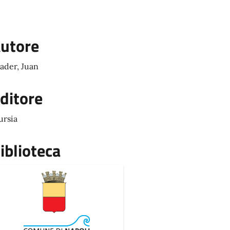
utore
ader, Juan
ditore
rsia
iblioteca