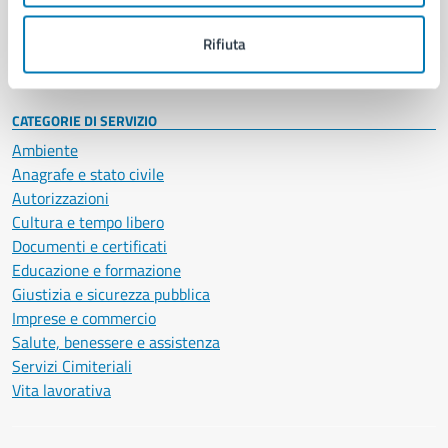
Personale amministrativo
Documenti e dati
Rifiuta
Intranet, posta aziendale e protocollo
CATEGORIE DI SERVIZIO
Ambiente
Anagrafe e stato civile
Autorizzazioni
Cultura e tempo libero
Documenti e certificati
Educazione e formazione
Giustizia e sicurezza pubblica
Imprese e commercio
Salute, benessere e assistenza
Servizi Cimiteriali
Vita lavorativa