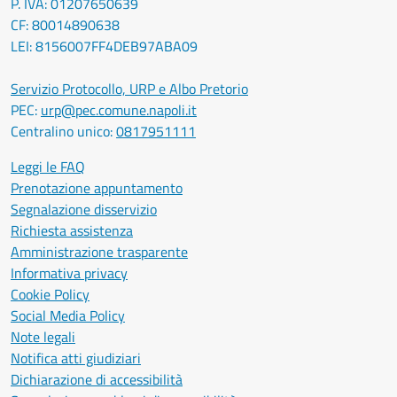
P. IVA: 01207650639
CF: 80014890638
LEI: 8156007FF4DEB97ABA09
Servizio Protocollo, URP e Albo Pretorio
PEC:
urp@pec.comune.napoli.it
Centralino unico:
0817951111
Leggi le FAQ
Prenotazione appuntamento
Segnalazione disservizio
Richiesta assistenza
Amministrazione trasparente
Informativa privacy
Cookie Policy
Social Media Policy
Note legali
Notifica atti giudiziari
Dichiarazione di accessibilità