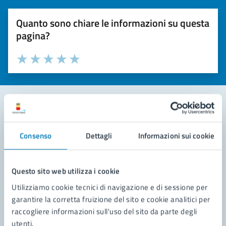
Quanto sono chiare le informazioni su questa
pagina?
Valuta la chiarezza delle informazioni (da 1 a 5 stelle)
Seleziona il numero di stelle per valutare la chiarezza delle i
Valuta 1 stelle su 5
Valuta 2 stelle su 5
Valuta 3 stelle su 5
Valuta 4 stelle su 5
Valuta 5 stelle su 5
Contatta il comune
Consenso
Dettagli
Informazioni sui cookie
Leggi le domande frequenti
Richiedi assistenza
Questo sito web utilizza i cookie
Utilizziamo cookie tecnici di navigazione e di sessione per
Prenota appuntamento
garantire la corretta fruizione del sito e cookie analitici per
raccogliere informazioni sull'uso del sito da parte degli
Problemi in città
utenti.