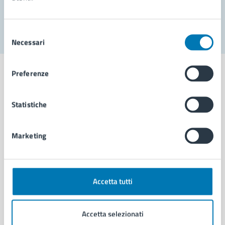
Segnala disservizio
Selezione
Necessari
del
consenso
Preferenze
Statistiche
Comune di Napoli
Marketing
AMMINISTRAZIONE
Aree amministrative
Organi di governo
Municipalità
Accetta tutti
Uffici
Enti e fondazioni
Accetta selezionati
Politici