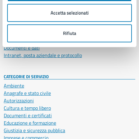
Organi di governo
Municipalità
Accetta selezionati
Uffici
Enti e fondazioni
Politici
Rifiuta
Personale amministrativo
Documenti e dati
Intranet, posta aziendale e protocollo
CATEGORIE DI SERVIZIO
Ambiente
Anagrafe e stato civile
Autorizzazioni
Cultura e tempo libero
Documenti e certificati
Educazione e formazione
Giustizia e sicurezza pubblica
Imprese e commercio