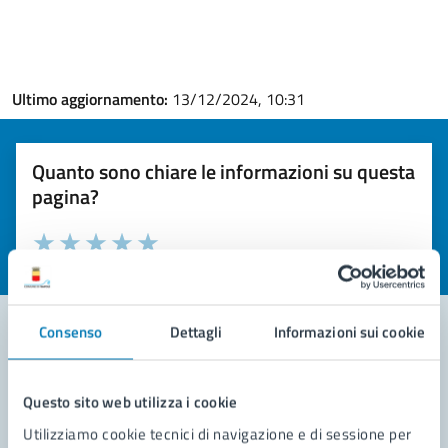
Ultimo aggiornamento:
13/12/2024, 10:31
Quanto sono chiare le informazioni su questa
pagina?
Valuta la chiarezza delle informazioni (da 1 a 5 stelle)
Seleziona il numero di stelle per valutare la chiarezza delle i
Valuta 1 stelle su 5
Valuta 2 stelle su 5
Valuta 3 stelle su 5
Valuta 4 stelle su 5
Valuta 5 stelle su 5
Consenso
Dettagli
Informazioni sui cookie
Contatta il comune
Questo sito web utilizza i cookie
Leggi le domande frequenti
Utilizziamo cookie tecnici di navigazione e di sessione per