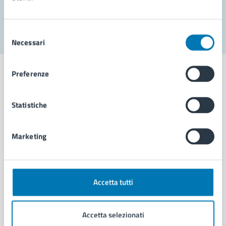
Segnala disservizio
Selezione
Necessari
del
consenso
Preferenze
Statistiche
Comune di Napoli
Marketing
AMMINISTRAZIONE
Aree amministrative
Organi di governo
Municipalità
Accetta tutti
Uffici
Enti e fondazioni
Accetta selezionati
Politici