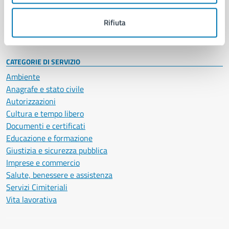
Personale amministrativo
Documenti e dati
Rifiuta
Intranet, posta aziendale e protocollo
CATEGORIE DI SERVIZIO
Ambiente
Anagrafe e stato civile
Autorizzazioni
Cultura e tempo libero
Documenti e certificati
Educazione e formazione
Giustizia e sicurezza pubblica
Imprese e commercio
Salute, benessere e assistenza
Servizi Cimiteriali
Vita lavorativa