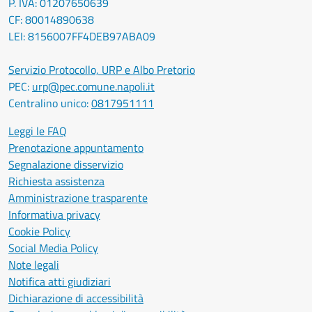
P. IVA: 01207650639
CF: 80014890638
LEI: 8156007FF4DEB97ABA09
Servizio Protocollo, URP e Albo Pretorio
PEC:
urp@pec.comune.napoli.it
Centralino unico:
0817951111
Leggi le FAQ
Prenotazione appuntamento
Segnalazione disservizio
Richiesta assistenza
Amministrazione trasparente
Informativa privacy
Cookie Policy
Social Media Policy
Note legali
Notifica atti giudiziari
Dichiarazione di accessibilità