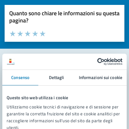
Quanto sono chiare le informazioni su questa
pagina?
Valuta la chiarezza delle informazioni (da 1 a 5 stelle)
Seleziona il numero di stelle per valutare la chiarezza delle i
Valuta 1 stelle su 5
Valuta 2 stelle su 5
Valuta 3 stelle su 5
Valuta 4 stelle su 5
Valuta 5 stelle su 5
Contatta il comune
Consenso
Dettagli
Informazioni sui cookie
Leggi le domande frequenti
Richiedi assistenza
Questo sito web utilizza i cookie
Utilizziamo cookie tecnici di navigazione e di sessione per
Prenota appuntamento
garantire la corretta fruizione del sito e cookie analitici per
raccogliere informazioni sull'uso del sito da parte degli
Problemi in città
utenti.